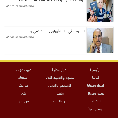
ترامب يوقع أمرا جديدا لمكافحة سياحة الولادة
07-08-2026 10:12 AM
لا عرموطي ولا ظهراوي ،، القاضي وبس
07-08-2026 09:59 AM
الرئيسية
اخبار محلية
عربي دولي
كتابنا
التعليم والتعليم العالي
اقتصاد
اسرار وخفايا
المجتمع والناس
حوادث
صحة وجمال
رياضة
فن
الوفيات
برلمانيات
من نحن
ارسل خبراً