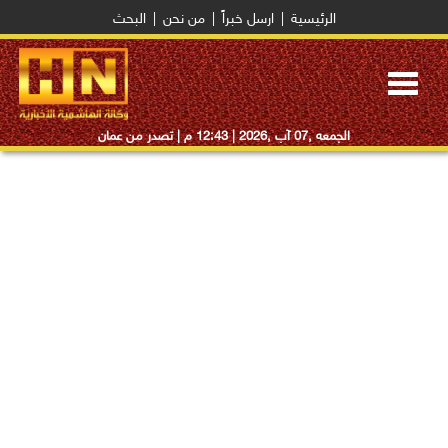
الرئيسية
|
ارسل خبراً
|
من نحن
|
البحث
Toggle
navigation
الجمعه ,07 آب ,2026 |
12:43 م
| تصدر من عمان