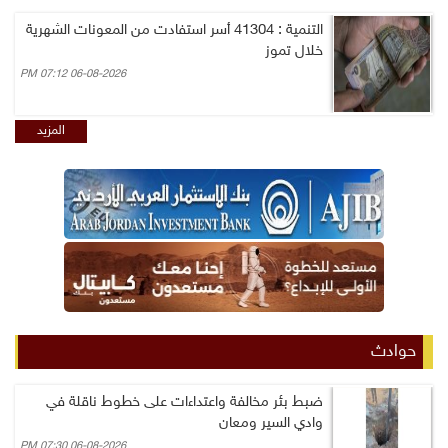
التنمية : 41304 أسر استفادت من المعونات الشهرية
خلال تموز
06-08-2026 07:12 PM
المزيد
حوادث
ضبط بئر مخالفة واعتداءات على خطوط ناقلة في
وادي السير ومعان
06-08-2026 07:30 PM