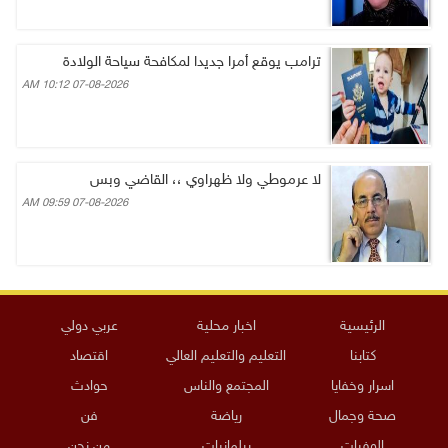
ترامب يوقع أمرا جديدا لمكافحة سياحة الولادة
07-08-2026 10:12 AM
لا عرموطي ولا ظهراوي ،، القاضي وبس
07-08-2026 09:59 AM
الرئيسية
اخبار محلية
عربي دولي
كتابنا
التعليم والتعليم العالي
اقتصاد
اسرار وخفايا
المجتمع والناس
حوادث
صحة وجمال
رياضة
فن
الوفيات
برلمانيات
من نحن