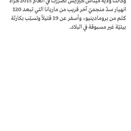
وكانت ولاية ميناس جيرايس تضرّرت في العام 2015 جرّاء
انهيار سدّ منجميّ آخر قريب من ماريانا التي تبعد 120
كلم من برومادينيو، وأسفر عن 19 قتيلاً وتسبّب بكارثة
بيئيّة غير مسبوقة في البلاد.