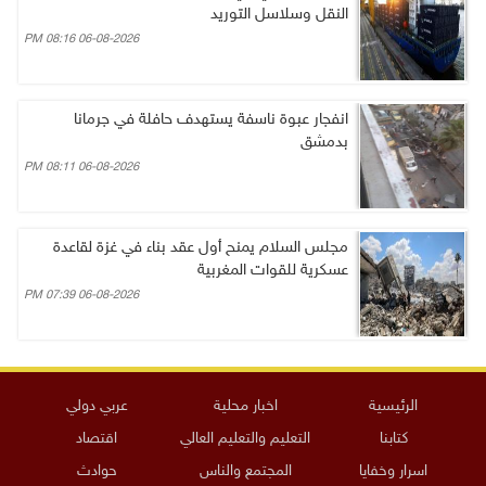
النقل وسلاسل التوريد
06-08-2026 08:16 PM
انفجار عبوة ناسفة يستهدف حافلة في جرمانا
بدمشق
06-08-2026 08:11 PM
مجلس السلام يمنح أول عقد بناء في غزة لقاعدة
عسكرية للقوات المغربية
06-08-2026 07:39 PM
الرئيسية
اخبار محلية
عربي دولي
كتابنا
التعليم والتعليم العالي
اقتصاد
اسرار وخفايا
المجتمع والناس
حوادث