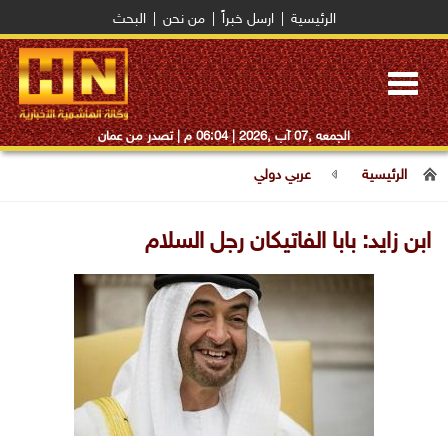
الرئيسية
|
ارسل خبراً
|
من نحن
|
البحث
Toggle
navigation
الجمعه ,07 آب ,2026 |
06:04 م
| تصدر من عمان
الرئيسية
عربي دولي
ابن زايد: بابا الفاتيكان رجل السلام