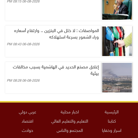
06-08-2026 09:15 PM
المواصفات : لا خلل في البنزين .. وارتفاع أسعاره
وراء الشعور بسرعة استهلاكه
06-08-2026 08:43 PM
إغلاق مصنع الحديد في الهاشمية بسبب مخالفات
بيئية
06-08-2026 08:28 PM
الرئيسية
اخبار محلية
عربي دولي
كتابنا
التعليم والتعليم العالي
اقتصاد
اسرار وخفايا
المجتمع والناس
حوادث