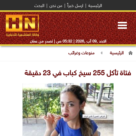
الرئيسية
|
ارسل خبراً
|
من نحن
|
البحث
Toggle
navigation
الاحد ,09 آب ,2026 |
05:32 ص
| تصدر من عمان
الرئيسية
منوعات وغرائب
فتاة تأكل 255 سيخ كباب في 23 دقيقة