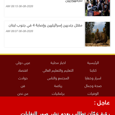
للجمهوريين
06-08-2026 09:15 AM
مقتل جنديين إسرائيليين وإصابة 4 في جنوب لبنان
06-08-2026 09:07 AM
الرئيسية
اخبار محلية
عربي دولي
كتابنا
التعليم والتعليم العالي
اقتصاد
اسرار وخفايا
المجتمع والناس
حوادث
صحة وجمال
رياضة
فن
الوفيات
برلمانيات
من نحن
الجيش يفتح باب التجنيد لحملة البكالوريوس في
ارسل خبراً
عـاجـل :
الحقوق والقانون
جميع حقوق النشر محفوظة لدى الهاشمية ويحظر نشر أو توزيع أو طبع أي
رؤية عمّان تطالب بعدم نشر صور النفايات