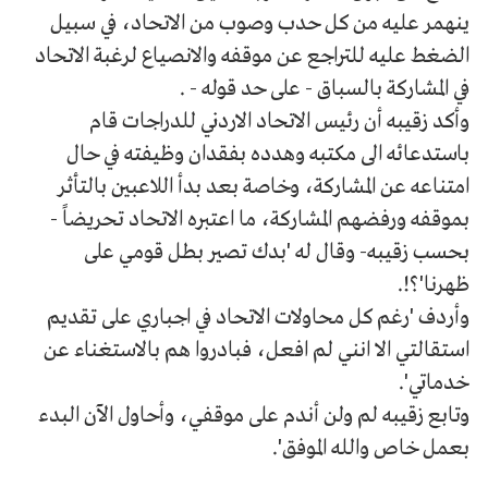
ينهمر عليه من كل حدب وصوب من الاتحاد، في سبيل
الضغط عليه للتراجع عن موقفه والانصياع لرغبة الاتحاد
في المشاركة بالسباق - على حد قوله - .
وأكد زقيبه أن رئيس الاتحاد الاردني للدراجات قام
باستدعائه الى مكتبه وهدده بفقدان وظيفته في حال
امتناعه عن المشاركة، وخاصة بعد بدأ اللاعبين بالتأثر
بموقفه ورفضهم المشاركة، ما اعتبره الاتحاد تحريضاً -
بحسب زقيبه- وقال له 'بدك تصير بطل قومي على
ظهرنا'؟!.
وأردف 'رغم كل محاولات الاتحاد في اجباري على تقديم
استقالتي الا انني لم افعل، فبادروا هم بالاستغناء عن
خدماتي'.
وتابع زقيبه لم ولن أندم على موقفي، وأحاول الآن البدء
بعمل خاص والله الموفق'.