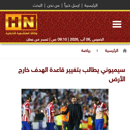
الرئيسية
|
ارسل خبراً
|
من نحن
|
البحث
Toggle
navigation
الخميس ,06 آب ,2026 |
09:10 ص
| تصدر من عمان
الرئيسية
رياضة
سيميوني يطالب بتغيير قاعدة الهدف خارج
الأرض