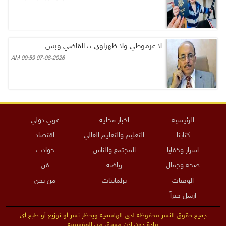
لا عرموطي ولا ظهراوي ،، القاضي وبس
07-08-2026 09:59 AM
الرئيسية
اخبار محلية
عربي دولي
كتابنا
التعليم والتعليم العالي
اقتصاد
اسرار وخفايا
المجتمع والناس
حوادث
صحة وجمال
رياضة
فن
الوفيات
برلمانيات
من نحن
ارسل خبراً
جميع حقوق النشر محفوظة لدى الهاشمية ويحظر نشر أو توزيع أو طبع أي
مادة دون إذن مسبق من المؤسسة