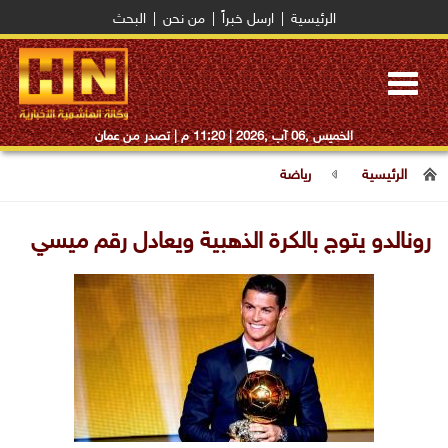
الرئيسية
|
ارسل خبراً
|
من نحن
|
البحث
Toggle
navigation
الخميس ,06 آب ,2026 |
11:20 م
| تصدر من عمان
الرئيسية
رياضة
رونالدو يتوج بالكرة الذهبية ويعادل رقم ميسي