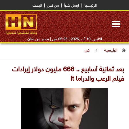
الرئيسية
|
ارسل خبراً
|
من نحن
|
البحث
Toggle
navigation
الاثنين ,10 آب ,2026 |
05:25 ص
| تصدر من عمان
الرئيسية
فن
بعد ثمانية أسابيع .. 666 مليون دولار إيرادات
فيلم الرعب والدراما It