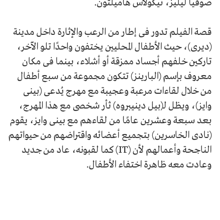
صوفيا ليليز، نيكولاس هاميلتون.
قصة الفيلم تدور فى إطار من الرعب والإثارة داخل مدينة
(ديرى)، حيث الأطفال المحليين يختفون واحدًا تلو الآخر،
تاركين خلفهم أجساد ممزقة أو أشلاء، بينما فى مكان
معروف بإسم (البارينز) تتكون مجموعة من سبع أطفال
من خلال لقاءات مرعبة وعجيبة مع مهرج يُدعى (بينى
وايز)، ويظل لـ(بيل دينيبروه) ثأر شخصى مع هذا المهرج،
بعد سبعة وعشرين عامًا من لقاءهم مع بينى وايز، يقوم
(نادى الخاسرين) بتجميع أعضائه واقتراضهم من حيواتهم
الناجحة وأعمالهم لأن (IT) كما لقبونه، عاد من جديد
وعادت معه ظاهرة اختفاء الأطفال.