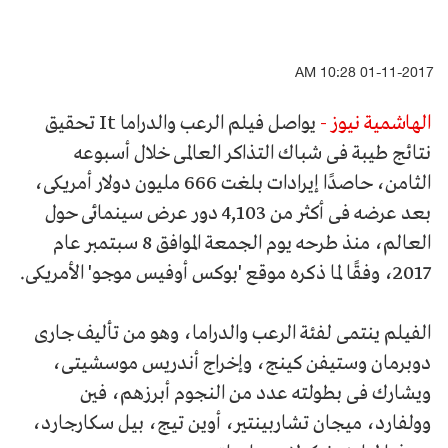
01-11-2017 10:28 AM
الهاشمية نيوز -
يواصل فيلم الرعب والدراما It تحقيق
نتائج طيبة فى شباك التذاكر العالمى خلال أسبوعه
الثامن، حاصدًا إيرادات بلغت 666 مليون دولار أمريكى،
بعد عرضه فى أكثر من 4,103 دور عرض سينمائى حول
العالم، منذ طرحه يوم الجمعة الموافق 8 سبتمبر عام
2017، وفقًا لما ذكره موقع 'بوكس أوفيس موجو' الأمريكى.
الفيلم ينتمى لفئة الرعب والدراما، وهو من تأليف جارى
دوبرمان وستيفن كينج، وإخراج أندريس موسشيتى،
ويشارك فى بطولته عدد من النجوم أبرزهم، فين
وولفارد، ميجان تشاربينتير، أوين تيج، بيل سكارجارد،