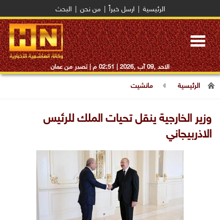
الرئيسية
|
ارسل خبراً
|
من نحن
|
البحث
Toggle
navigation
الاحد ,09 آب ,2026 |
02:51 م
| تصدر من عمان
الرئيسية
مانشيت
وزير الخارجية ينقل تحيات الملك للرئيس
الاذربيجاني