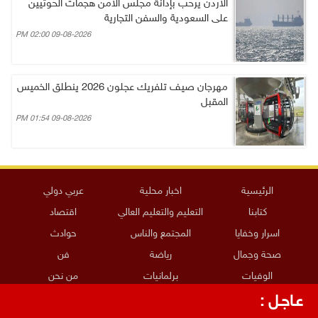
الأردن يرحب بإدانة مجلس الأمن هجمات الحوثيين
على السعودية والسفن التجارية
09-08-2026 02:00 PM
مهرجان صيف تلفريك عجلون 2026 ينطلق الخميس
المقبل
09-08-2026 01:54 PM
الرئيسية
اخبار محلية
عربي دولي
كتابنا
التعليم والتعليم العالي
اقتصاد
اسرار وخفايا
المجتمع والناس
حوادث
صحة وجمال
رياضة
فن
الوفيات
برلمانيات
من نحن
ارسل خبراً
عـاجـل :