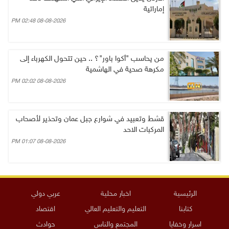
إماراتية
08-08-2026 02:48 PM
من يحاسب "أكوا باور"؟ .. حين تتحول الكهرباء إلى
مكرهة صحية في الهاشمية
08-08-2026 02:02 PM
قشط وتعبيد في شوارع جبل عمان وتحذير لأصحاب
المركبات الاحد
08-08-2026 01:07 PM
الرئيسية
اخبار محلية
عربي دولي
كتابنا
التعليم والتعليم العالي
اقتصاد
اسرار وخفايا
المجتمع والناس
حوادث