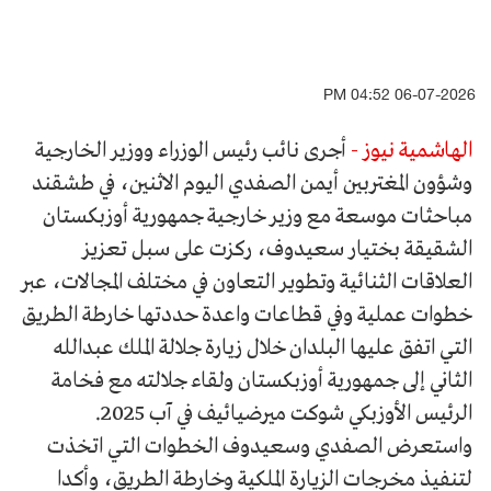
06-07-2026 04:52 PM
الهاشمية نيوز -
أجرى نائب رئيس الوزراء ووزير الخارجية
وشؤون المغتربين أيمن الصفدي اليوم الاثنين، في طشقند
مباحثات موسعة مع وزير خارجية جمهورية أوزبكستان
الشقيقة بختيار سعيدوف، ركزت على سبل تعزيز
العلاقات الثنائية وتطوير التعاون في مختلف المجالات، عبر
خطوات عملية وفي قطاعات واعدة حددتها خارطة الطريق
التي اتفق عليها البلدان خلال زيارة جلالة الملك عبدالله
الثاني إلى جمهورية أوزبكستان ولقاء جلالته مع فخامة
الرئيس الأوزبكي شوكت ميرضيائيف في آب 2025.
واستعرض الصفدي وسعيدوف الخطوات التي اتخذت
لتنفيذ مخرجات الزيارة الملكية وخارطة الطريق، وأكدا