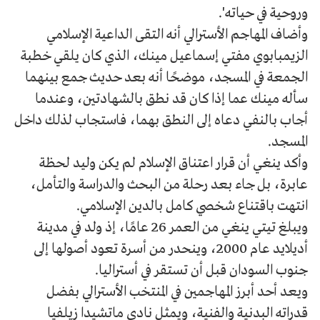
وروحية في حياته'.
وأضاف المهاجم الأسترالي أنه التقى الداعية الإسلامي
الزيمبابوي مفتي إسماعيل مينك، الذي كان يلقي خطبة
الجمعة في المسجد، موضحًا أنه بعد حديث جمع بينهما
سأله مينك عما إذا كان قد نطق بالشهادتين، وعندما
أجاب بالنفي دعاه إلى النطق بهما، فاستجاب لذلك داخل
المسجد.
وأكد ينغي أن قرار اعتناق الإسلام لم يكن وليد لحظة
عابرة، بل جاء بعد رحلة من البحث والدراسة والتأمل،
انتهت باقتناع شخصي كامل بالدين الإسلامي.
ويبلغ تيتي ينغي من العمر 26 عامًا، إذ ولد في مدينة
أديلايد عام 2000، وينحدر من أسرة تعود أصولها إلى
جنوب السودان قبل أن تستقر في أستراليا.
ويعد أحد أبرز المهاجمين في المنتخب الأسترالي بفضل
قدراته البدنية والفنية، ويمثل نادي ماتشيدا زيلفيا