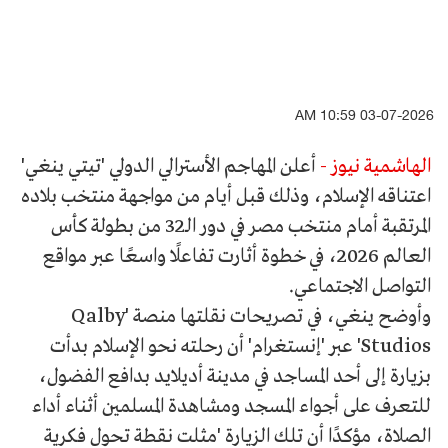
03-07-2026 10:59 AM
الهاشمية نيوز -
أعلن المهاجم الأسترالي الدولي 'تيتي ينغي'
اعتناقه الإسلام، وذلك قبل أيام من مواجهة منتخب بلاده
المرتقبة أمام منتخب مصر في دور الـ32 من بطولة كأس
العالم 2026، في خطوة أثارت تفاعلًا واسعًا عبر مواقع
التواصل الاجتماعي.
وأوضح ينغي، في تصريحات نقلتها منصة 'Qalby
Studios' عبر 'إنستغرام' أن رحلته نحو الإسلام بدأت
بزيارة إلى أحد المساجد في مدينة أديلايد بدافع الفضول،
للتعرف على أجواء المسجد ومشاهدة المسلمين أثناء أداء
الصلاة، مؤكدًا أن تلك الزيارة 'مثلت نقطة تحول فكرية