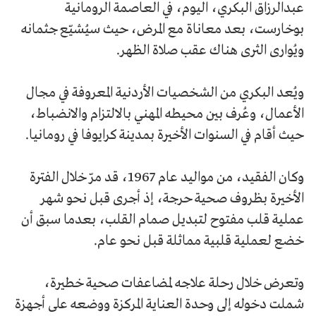
عبدالرزاق البكري، اليوم، في العاصمة الرومانية
بوخارست، بعد معاناة مع المرض، حيث سيُشيّع جثمانه
ويُوارى الثرى هناك عقب صلاة الظهر.
ويُعد البكري من الشخصيات الأردنية المعروفة في مجال
الأعمال، وعُرف بين محيطه المهني بالالتزام والانضباط،
حيث أقام في السنوات الأخيرة بمدينة كرايوفا في رومانيا.
وكان الفقيد، من مواليد عام 1967، قد مرّ خلال الفترة
الأخيرة بظروف صحية حرجة، إذ أجرى قبل نحو شهر
عملية قلب مفتوح لتبديل صمام القلب، بعدما سبق أن
خضع لعملية قلبية مماثلة قبل نحو عام.
وتعرض خلال رحلة علاجه لمضاعفات صحية خطيرة،
شملت دخوله إلى وحدة العناية المركزة ووضعه على أجهزة