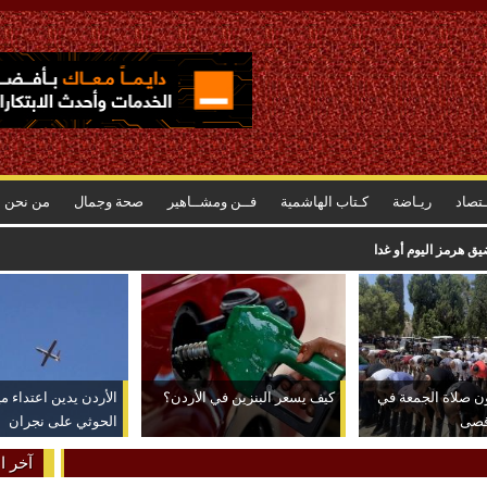
ـتصاد
ريـاضة
كـتاب الهاشمية
فــن ومشــاهير
صحة وجمال
من نحن
ق هرمز اليوم أو غدا
ؤدون صلاة الجمعة في
كيف يسعر البنزين في الأردن؟
الأردن يدين اعتداء مي
قصى
الحوثي على نجران
آخر ال