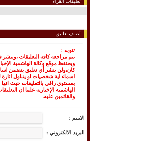
تعليقات القراء
أضـف تعلـيق
تنويه :
تتم مراجعة كافة التعليقات ،وتنشر 
ويحتفظ موقع وكالة الهاشمية الإخ
كان،ولن ينشر أي تعليق يتضمن اسا
اسماء اية شخصيات او يتناول اثارة لل
بمستوى راقي بالتعليقات حيث انها ت
الهاشمية الإخبارية علما ان التعليق
والقائمين عليه.
الاسم :
البريد الالكتروني :