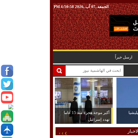
الجمعه ,07 آب ,2026
4:50:59 PM
ارسل خبراً
ليشيا
أكبر موجة هجرة منذ 15 عاما
تهدد إسرائيل
اخبار