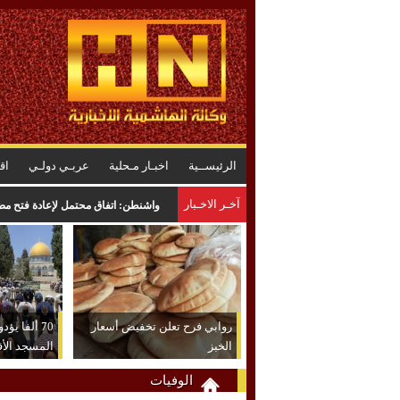
الرئيســية
اخبـار مـحلية
عربـي دولـي
اق
آخـر الاخـبار
واشنطن: اتفاق محتمل لإعادة فتح مضي
روابي فرح تعلن تخفيض أسعار
70 ألفا ي
الخبز
المسجد الأ
الوفيات