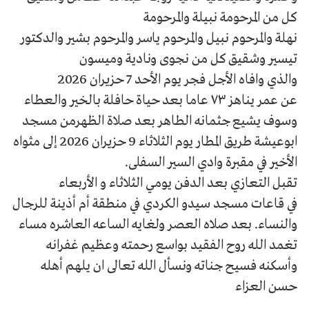
كل من المرحومة نبيلة والمرحومة
نهلة والمرحوم نبيل والمرحوم ياسر والمرحوم بشير والدكتور
تيسير وشقيق كل من نجوى ونادية وميسون
والذي وافاه الأجل فجر يوم الأحد 7 حزيران 2026
عن عمر يناهز ٧٣ عاما بعد حياة حافلة بالخير والـعطاء
وسوف يشيع جثمانه الطاهر بعد صلاة الظهرمن مسجد
ابوعيشة طريق المطار يوم الثلاثاء 9 حزيران 2026 إلى مثواه
الأخير في مقبرة وادي السير السفلى.
تقبل التعازي بعد الدفن يومي الثلاثاء و الأربعاء
في قاعات مسجد سيدو الكردي في منطقة أم أذينة للرجال
والنساء. بعد صلاه العصر ولغايه الساعه العاشره مساء
تغمد الله روح الفقيد بواسع رحمته وعظيم غفرانه
وأسكنه فسيح جناته ونسأل الله تعالى ان يلهم أهله
حسن العزاء