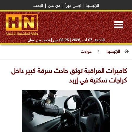
الرئيسية
|
ارسل خبراً
|
من نحن
|
البحث
Toggle
navigation
الجمعه ,07 آب ,2026 |
08:26 ص
| تصدر من عمان
الرئيسية
حوادث
كاميرات المراقبة توثق حادث سرقة كبير داخل
كراجات سكنية في إربد