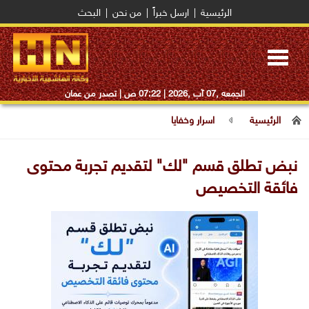
الرئيسية
|
ارسل خبراً
|
من نحن
|
البحث
Toggle
navigation
الجمعه ,07 آب ,2026 |
07:22 ص
| تصدر من عمان
الرئيسية
اسرار وخفايا
نبض تطلق قسم "لك" لتقديم تجربة محتوى
فائقة التخصيص