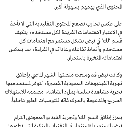
المحتوى الذي يهمهم بسهولة أكبر.
على عكس تجارب تصفح المحتوى التقليدية التي لا تأخذ
في الاعتبار الاهتمامات الفريدة لكل مستخدم، يتكيف
قسم 'لك' في نبض بشكل مستمر مع اهتمامات كل
مستخدم وأنماط تفاعله وعاداته في القراءة، بما يعكس
اهتماماته المتغيرة باستمرار.
وكانت نبض قد وسعت منصتها الشهر الماضي بإطلاق
تجربة الفيديوهات العمودية القصيرة، لتوفر لمستخدميها
تجربة مشاهدة سلسة بملء الشاشة، مصممة للاستهلاك
السريع والمدعومة بالمحرك ذاته للتوصيات المطور داخلياً.
يعزز إطلاق قسم 'لك' وتجربة الفيديو العمودي التزام
نبض المستمر بالاستثمار في التقنيات المبتكرة التي تطورها