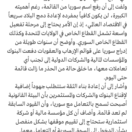
ولفت إلى أن رفع اسم سوريا من القائمة، رغم أهميته
الكبيرة، لن يكون كافياً بمفرده لإعادة دمج البلاد سريعاً
في الاقتصاد العالمي، إذ إن الأمر يحتاج إلى مرحلة تفعيل
واسعة تشمل القطاع الخاص في الولايات المتحدة وكذلك
القطاع الخاص السوري. وأوضح أن سنوات طويلة من
إدراج سوريا على قوائم الإرهاب والعقوبات دفعت البنوك
والمؤسسات المالية والشركات الدولية إلى تجنب أي
تعاملات معها، ما خلق حالة من الحذر ما زالت قائمة
حتى اليوم.
وأشار إلى أن إعادة بناء الثقة ستتطلب جهوداً إضافية
لإقناع البنوك والشركات والمستثمرين بأن البيئة القانونية
أصبحت تسمح بالتعامل مع سوريا، وأن القيود السابقة
لم تعد قائمة. وأضاف أن كل مؤسسة مالية أو شركة
استثمارية ستحتاج إلى تقييم موقفها بشكل منفصل
بشأن الدخول إلى السوق السورية أو التعامل معها.