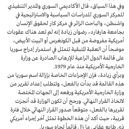
وفي هذا السياق، قال الأكاديمي السوري والمدير التنفيذي
للمركز السوري للدراسات السياسية والاستراتيجية في
واشنطن، والباحث الزائر في مركز كار لحقوق الإنسان
بجامعة هارفارد، رضوان زيادة إنه لم تعد هناك عقوبات
أمريكية مفروضة من قبل الكونغرس أو البيت الأبيض،
موضحاً أن العقبة المتبقية تتمثل في استمرار إدراج سوريا
على قائمة الدول الراعية للإرهاب الصادرة عن وزارة
الخارجية الأمريكية منذ عام 1979.
وبرأي زيادة، فإن الإجراءات الخاصة بإزالة اسم سوريا من
هذه القائمة قد بدأت بالفعل، وتتطلب إعداد تقرير من
وزارة الخارجية الأمريكية ورفعه إلى الجهات المختصة
لاتخاذ القرار النهائي. ورجح أن تكون الوزارة قد أنجزت
تقريرها بالفعل، متوقعاً صدور القرار النهائي خلال فترة
قريبة، حيث أكد أن هذه الخطوة تمثل آخر إجراء أمريكي
ذي طابع عقابي ما زال قائماً تجاه سوريا.