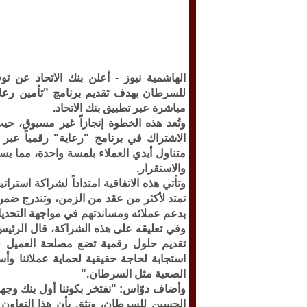
الهاشمية نيوز -
أعلن بنك الاتحاد عن تو
للسرطان بهدف تقديم برنامج "تأمين رعا
مباشرة عبر تطبيق بنك الاتحاد.
وتُعد هذه الخطوة إنجازاً غير مسبوق، حيث
الاشتراك في برنامج "رعاية" رقمياً عبر 
متناول أيدي العملاء بلمسة واحدة، مما يس
والاستقرار.
وتأتي هذه الاتفاقية امتداداً لشراكة است
تمتد لأكثر من عقد من الزمن، وتندرج ضمن 
بدعم عملائه ومساندتهم في مواجهة التحديات
وفي تعليقه على هذه الشراكة، قال الرئيس 
تقديم حلول رقمية تضع مصلحة العميل في 
استجابة لحاجة حقيقية لحماية عملائنا وأس
الصعبة مثل السرطان."
وأضاف دوّاس: "نفتخر بكوننا أول بنك وجه
الحسين للسرطان، ونثق بأن هذا التعاو