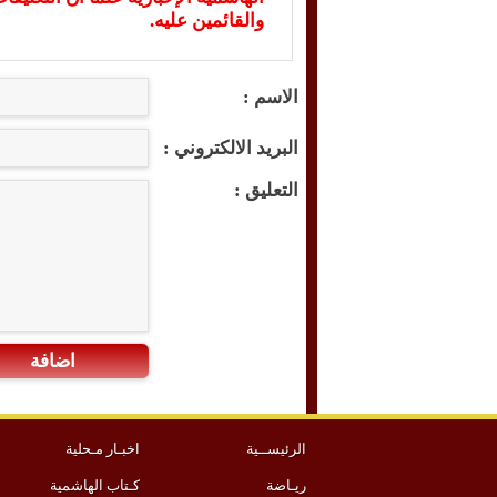
والقائمين عليه.
الاسم :
البريد الالكتروني :
التعليق :
اضافة
الرئيســية
اخبـار مـحلية
ريـاضة
كـتاب الهاشمية