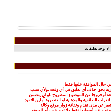
لا يوجد تعليقات
في حال الموافقة عليها فقط.
بارية بحق حذف أي تعليق في أي وقت ،ولأي سبب
ءة أوخروجا عن الموضوع المطروح ،او ان يتضمن
نعرات الطائفية والمذهبية او العنصرية آملين التقيد
عبر عن مدى تقدم وثقافة زوار موقع وكالة
ات تعبر عن أصحابها فقط ولا تعبر عن رأي الموقع