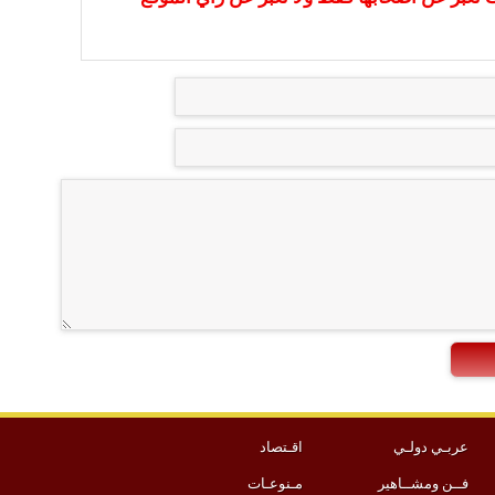
عربـي دولـي
اقـتصاد
فــن ومشــاهير
مـنوعـات