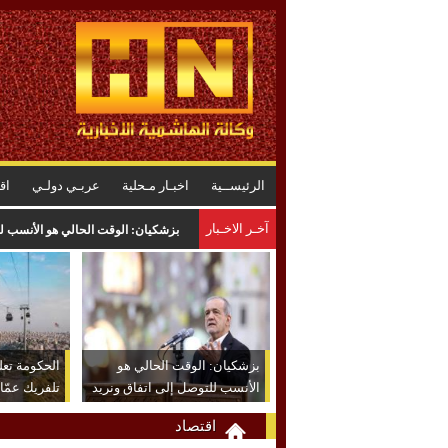
الرئيســية
اخبـار مـحلية
عربـي دولـي
اق
آخـر الاخـبار
بزشكيان: الوقت الحالي هو الأنسب لل
بزشكيان: الوقت الحالي هو
الحكومة تعل
الأنسب للتوصل إلى اتفاق ونريد
تلفريك عمّا
حل القضايا عبر المفاوضات
اقتصاد