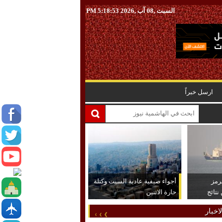
السبت ,08 آب ,2026
5:18:54 PM
ارسل خبراً
رمز
أجواء صيفية عادية السبت وكتلة
تائج
حارة الاثنين
اخبار