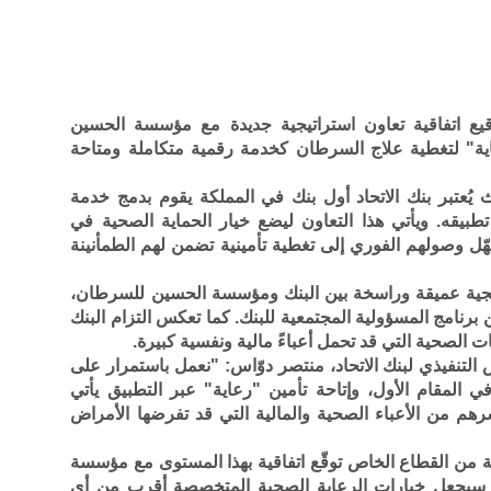
قيع اتفاقية تعاون استراتيجية جديدة مع مؤسسة الحسين
ية" لتغطية علاج السرطان كخدمة رقمية متكاملة ومتاحة
 يُعتبر بنك الاتحاد أول بنك في المملكة يقوم بدمج خدمة
تطبيقه. ويأتي هذا التعاون ليضع خيار الحماية الصحية في
هّل وصولهم الفوري إلى تغطية تأمينية تضمن لهم الطمأنينة
راتيجية عميقة وراسخة بين البنك ومؤسسة الحسين للسرطان،
برنامج المسؤولية المجتمعية للبنك. كما تعكس التزام البنك
 الصحية التي قد تحمل أعباءً مالية ونفسية كبيرة.
التنفيذي لبنك الاتحاد، منتصر دوّاس: "نعمل باستمرار على
المقام الأول، وإتاحة تأمين "رعاية" عبر التطبيق يأتي
رهم من الأعباء الصحية والمالية التي قد تفرضها الأمراض
ة من القطاع الخاص توقّع اتفاقية بهذا المستوى مع مؤسسة
ن سيجعل خيارات الرعاية الصحية المتخصصة أقرب من أي