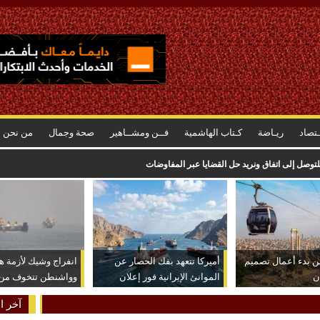
ـتصاد
ريـاضة
كـتاب الهاشمية
فــن ومشــاهير
صحة وجمال
من نحن
توصل إلى اتفاق ونريد حل القضايا عبر المفاوضات
ن بدء أعمال تصميم
أميركا تتعهد بفك الحصار عن
انفراج وشيك لأزمة ه
ن
الموانئ الإيرانية فور إعلان
وواشنطن تتخوف من ن
الاتفاق
عكسية للتصعيد
آخر ال