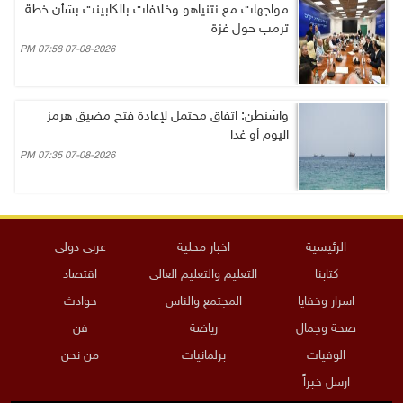
مواجهات مع نتنياهو وخلافات بالكابينت بشأن خطة
ترمب حول غزة
07-08-2026 07:58 PM
واشنطن: اتفاق محتمل لإعادة فتح مضيق هرمز
اليوم أو غدا
07-08-2026 07:35 PM
الرئيسية
اخبار محلية
عربي دولي
كتابنا
التعليم والتعليم العالي
اقتصاد
اسرار وخفايا
المجتمع والناس
حوادث
صحة وجمال
رياضة
فن
الوفيات
برلمانيات
من نحن
ارسل خبراً