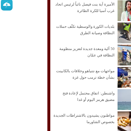
الأميرة آية بنت فيصل نائباً لرئيس اتحاد
غرب آسيا للكرة الطائرة
بلديات الكورة والوسطية تكثّف حملات
النظافة وصيانة الطرق
50 آلية ومعدة جديدة لتعزيز منظومة
النظافة في عمّان
مواجهات مع نتنياهو وخلافات بالكابينت
بشأن خطة ترمب حول غزة
واشنطن: اتفاق محتمل لإعادة فتح
مضيق هرمز اليوم أو غدا
مواطنون يشيدون بالاشتراطات الجديدة
بخصوص الشاورما