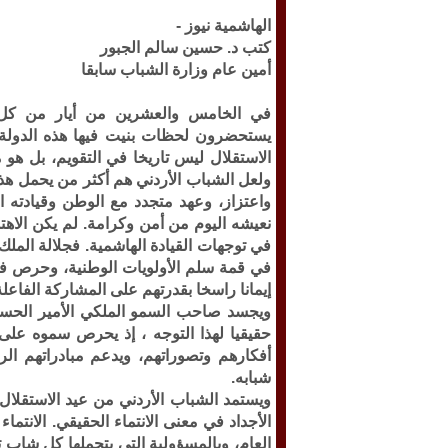
الهاشمية نيوز -
كتب د. حسين سالم الجبور
أمين عام وزارة الشباب سابقا
في الخامس والعشرين من أيار من كل ع
يستحضرون لحظات بنيت فيها هذه الدولة 
الاستقلال ليس تاريخا في التقويم، بل هو
ولعل الشباب الأردني هم أكثر من يحمل هذا
واعتزاز، وعهد متجدد مع الوطن وقيادته 
نعيشه اليوم من أمن وكرامة. لم يكن الاهتم
في توجهات القيادة الهاشمية. فجلالة الملك
في قمة سلم الأولويات الوطنية، وحرص في
إيمانا راسخا بقدرتهم على المشاركة الفاعلة
ويجسد صاحب السمو الملكي الأمير الحسين ب
حقيقيا لهذا التوجه ، إذ يحرص سموه عل
أفكارهم وتصوراتهم، ويدعم مبادراتهم الر
شبابه.
ويستمد الشباب الأردني من عيد الاستقلا
الأجداد في معنى الانتماء الحقيقي. الانتما
العام، وبالمسؤولية التي يتحملها كل شاب ت