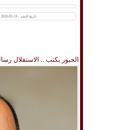
تاريخ النشر - 24-05-2026 12:20 PM عدد المشاهدات 1 | عدد التعليقات 0
الجبور يكتب .. الاستقلال رسال