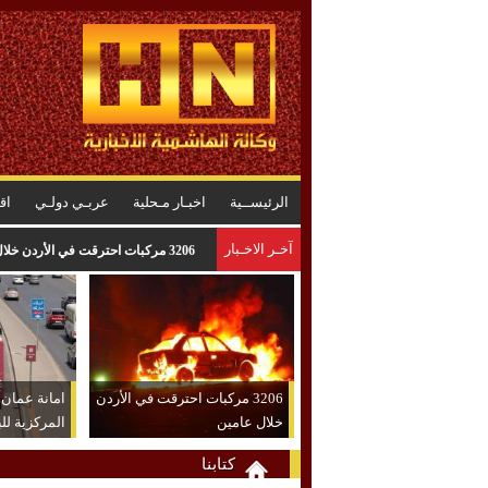
الرئيســية
اخبـار مـحلية
عربـي دولـي
اق
آخـر الاخـبار
الأميرة آية بنت فيصل نائباً لرئيس اتح
3206 مركبات احترقت في الأردن
امانة عمان
خلال عامين
المركزية لل
كتابنا