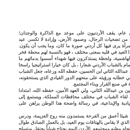
ام، يقف الأردنيون على موعد مع الذاكرة والوجدان؛
من تضحيات الرجال، وصمود الأرض، وإرادة لا تكسر. عيد
 مرآة يرى فيها كل أردني صورة ما كان، وما يجب أن يكون.
 العيد في قلبه بمعنى مختلف ، فهو بالنسبة لهم محطة فخر
الهاشمية، ولحظة يستذكرون فيها شهداء أسسوا بدمائهم ما
ام بالشباب الأردني شعارا ، بل كان خيارا استراتيجيا راسخا
 عبدالله الثاني ابن الحسين، حفظه الله ورعاه، جعل الشباب
 خطابه ورؤيته على منحهم الدور القيادي الذي يستحقونه،
 في صنع القرار وبناء المجتمع.
ن عبدالله الثاني، ولي العهد الأمين، حفظه الله، امتدادا
ى لقاء الشباب في مختلف محافظات المملكة، ويستمع إلى
يادية والإبداعية، في رسالة واضحة هذا الوطن يراهن على
ل شيئا أعمق من الفرحة يستمدون منه روح العزيمة، ودرس
ء الذي لا يقاس بالهتافات يوم العيد، بل بالعمل الصادق طوال
جاه وطنه ومجتمعه. الأردن اليوم يحتاج شباباً يحتفل ويتسلح