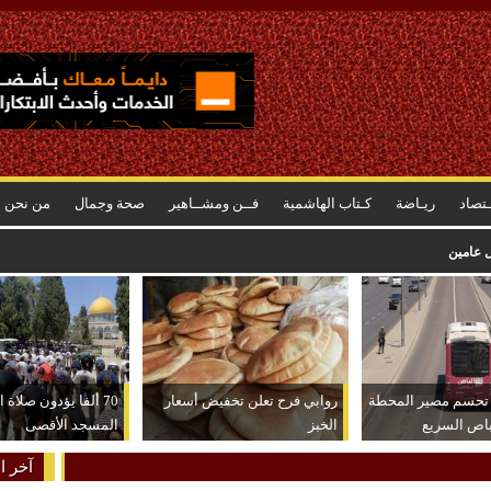
ـتصاد
ريـاضة
كـتاب الهاشمية
فــن ومشــاهير
صحة وجمال
من نحن
اد غرب آسيا للكرة الطائرة
 تحسم مصير المحطة
روابي فرح تعلن تخفيض أسعار
70 ألفا يؤدون صلاة
باص السريع
الخبز
المسجد الأقصى
آخر ال