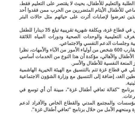
طلبة والتعليم للأطفال، بحيث لا يقتصر على التعليم فقط،
ماعي للأطفال الأيتام المتضررين من الحرب ممن فقدوا أحد
الذين تعرضوا لإصابات أثرت على حياتهم مثل حالات البتر
وبينت أن التقسيم سيكون على أربع مناطق في قطاع غزة، وبكلفة شهرية تقريبية تبلغ 35 دينارا للطفل
رف التعليمية والوحدات الصحية ودورات المياه اللائقة
سية وجلسات الدعم النفسي والاجتماعي.
كما أشارت إلى أن البرنامج سيستهدف ما يقارب 600 شخص من أولياء الأمور من الآباء والأمهات، نظرا
لأطفال والأهالي، مؤكدة أن هذا النوع من الخدمات أساسي
المنعة النفسية للأطفال والأسر.
ي في قطاع غزة تتم بالتنسيق مع الهيئة الخيرية الهاشمية
 الغد، إضافة إلى التنسيق مع وزارة الشؤون الاجتماعية
نية.
برنامج "كفالة تعافي أطفال غزة"، مبينة أن أي توسع في
رعات.
ؤسسات والمجتمع المدني والقطاع الخاص والأفراد لدعم
 ومنحهم الأمل من خلال برنامج "تعافي أطفال غزة".