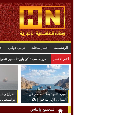
الرئيســية
اخبـار مـحلية
عربـي دولـي
اق
آخـر الاخـبار
من يحاسب "أكوا باور"؟ .. حين تتحول
أميركا تتعهد بفك الحصار عن
انفراج وشيك
الموانئ الإيرانية فور إعلان
وواشنطن تت
الاتفاق
عكسية للتص
المجتمع والناس