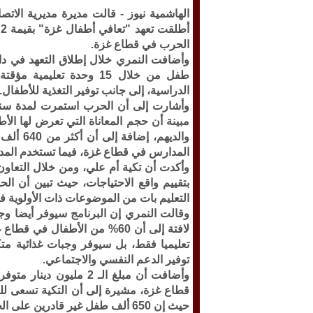
الهاشمية نيوز -
قالت مديرة مديرية الاتصا
أ
الحرب في قطاع غزة.
طفل من خلال 15 وحدة تعل
الدراسية، إلى جانب توفير التغذية للأطفال.
وأشارت إلى أن الحرب استمرت لمدة سنتي
والديهم
المدارس في قطاع غزة، فيما تستخدم المدار
وأكدت أن تكية أم علي، ومن خلال التعاو
بتقييم واقع الاحتياجات، حيث تبين أن ال
التعليم بات من الموضوعات ذات الأولوية 
وقالت النمري إن البرنامج سيوفر أيضا وجب
لافتة إلى أن 60% من الأطفال ف
تعليميا فقط، بل سيوفر وجبات غذائية متك
توفير الدعم النفسي والاجتماعي.
وأضافت أن مبلغ الـ 2 مل
قطاع غزة، مشيرة إلى أن التكية تسعى لل
حيث إن 650 ألف طفل غير قادرين على الحصول والوصول إلى التعليم المنتظم.