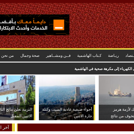
ـتصاد
ريـاضة
كـتاب الهاشمية
فــن ومشــاهير
صحة وجمال
من نحن
 الكهرباء إلى مكرهة صحية في الهاشمية
 لأزمة هرمز
أجواء صيفية عادية السبت وكتلة
التربية تعلن نتائج الثا
خوف من نتائج
حارة الاثنين
الاثنين المقبل
عيد
آخر ال