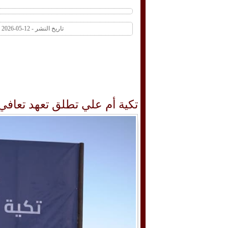
تاريخ النشر - 12-05-2026 07:24 PM عدد المشاهدات 1 | عدد التعليقات 0
تكية أم علي تطلق تعهد تعافي أطفال غ