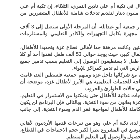
ل في تكية أم علي نادين النمري، الثلاثاء، إن تكية أم علي
طلقت تعهد "تعافي أطفال غزة" بقيمة 2 مليون دينار لتقديم تدخلات شاملة للأطفال المتضررين من
وأضافت النمري خلال إطلاق التعهد في دار جمعية أبو عبدالله، أن المرحلة الأولى ستصل إلى 3 آلاف
يمية مؤقتة مجهزة بكامل التجهيزات والكادر التعليمي والمستلزمات
ن وكانت مرهقة جدا لأهالي قطاع غزة وتحديدا للأطفال،
مبينة أن حجم المعاناة التي تعرض لها الأطفال كبير، حيث يوجد حوالي 53 ألف طفل فقدوا أحد أو كلا
، إضافة إلى أن أكثر من 640 ألف طفل لا يستطيعون الوصول إلى التعليم بسبب تدمير جميع
س التي لم تدمر كمراكز للإيواء.
ن مع شركائها داخل غزة ومنهم جمعية فلسطين الغد، قامت
حاجة للخدمات التعليمية هي الأبرز لأطفال غزة، موضحة أن
في حالات الطوارئ والحروب.
ات غذائية للأطفال حتى يتمكنوا من الاستمرار في التعليم،
ي قطاع غزة يعانون من سوء التغذية، وبالتالي فإن البرنامج لن يكون
املة للأطفال لمواجهة فقر الدم وسوء التغذية، إلى جانب
يون دينار متوفر لدى تكية أم علي وهو من تبرعات قدمها الأردنيون لأهالي
توسع في المشروع نظرا لكبر حجم الاحتياجات في القطاع،