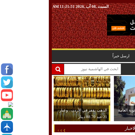
السبت ,08 آب ,2026
11:21:52 AM
ارسل خبراً
نوية العامة
الذهب يقفز في الأردن .. وعيار
21 عند 88.70 دينار
اخبار