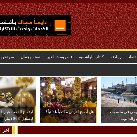
ـتصاد
ريـاضة
كـتاب الهاشمية
فــن ومشــاهير
صحة وجمال
من نحن
ريخي في منسوب
هل أصبح الأردن مكتفياً غذائياً؟
 والدانوب
ليسجل 86.9 دينارا
آخر ال