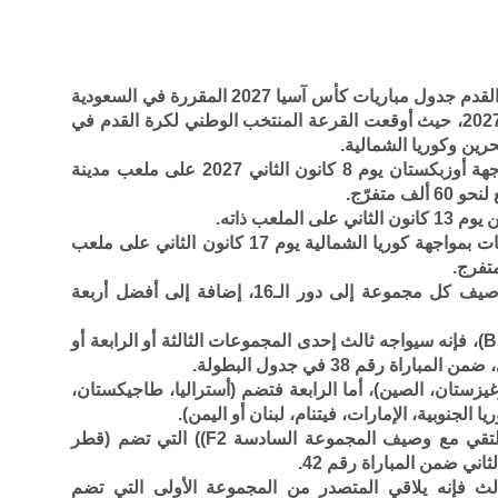
أعلن الاتحاد الآسيوي لكرة القدم جدول مباريات كأس آسيا 2027 المقررة في السعودية
خلال الفترة بين 7 كانون الثاني و5 شباط 2027، حيث أوقعت القرعة المنتخب الوطني لكرة القدم في
رين وكوريا الشمالية.
ويبدأ النشامى مشوارهم في البطولة بمواجهة أوزبكستان يوم 8 كانون الثاني 2027 على ملعب مدينة
متفرّج.
ملعب ذاته.
ويختتم المنتخب مبارياته في دور المجموعات بمواجهة كوريا الشمالية يوم 17 كانون الثاني على ملعب
وبحسب جدول البطولة، يتأهل متصدر ووصيف كل مجموعة إلى دور الـ16، إضافة إلى أفضل أربعة
وفي حال تصدر الأردن المجموعة الثانية (B1)، فإنه سيواجه ثالث إحدى المجموعات الثالثة أو الرابعة أو
غيزستان، الصين)، أما الرابعة فتضم (أستراليا، طاجيكستان،
الجنوبية، الإمارات، فيتنام، لبنان أو اليمن).
أما إذا تأهل وصيفا للمجموعة (B2)، فسيلتقي مع وصيف المجموعة السادسة F2)) التي تضم (قطر
لث فإنه يلاقي المتصدر من المجموعة الأولى التي تضم