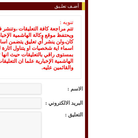
أضـف تعلـيق
تنويه :
تتم مراجعة كافة التعليقات ،وتنشر 
ويحتفظ موقع وكالة الهاشمية الإخ
كان،ولن ينشر أي تعليق يتضمن اسا
اسماء اية شخصيات او يتناول اثارة لل
بمستوى راقي بالتعليقات حيث انها ت
الهاشمية الإخبارية علما ان التعليق
والقائمين عليه.
الاسم :
البريد الالكتروني :
التعليق :