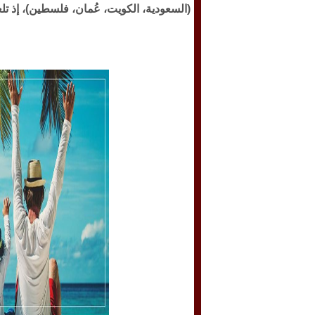
(السعودية، الكويت، عُمان، فلسطين)، إذ تلعب المباراة يوم 