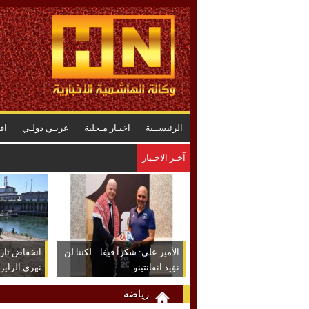
الرئيســية
اخبـار مـحلية
عربـي دولـي
اق
آخـر الاخـبار
المنطقة العسكرية الجنوبية تضبط 4 حقائب مخدرات بعد عملية تمشيط ميدانية
الأمير علي: شكراً فيفا .. لكننا لن
انخفاض تا
نؤيد انفانتينو
نهري الراين
رياضة