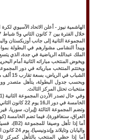
الهاشمية نيوز -
المجموعة الثانية إلى جانب أوزبكستان والبح
الملك عبدالله الرياضية في جدة، الذي يتسع لنحو 60 ألف 
ويخوض المنتخب مباراته الثانية أمام البحرين يوم 13 كانون الثاني على ال
الشباب في الرياض، بسعة تقارب 15 ألف متفرج.
منتخبات تحتل المركز الثالث.
الخامسة في دور الـ16 يوم 22 كانون الثاني، ضمن المباراة رقم 38 في جدول البطولة.
وتضم المجموعة الثالثة (إيران، سوريا، قير
العراق، سنغافورة)، فيما تضم الخامسة (كوريا 
واليابان وتايلاند وإندونيسيا)، يوم 24 كانون الثاني ضمن المباراة رقم 42.
أما إذا حظي المنتخب بالتأهل كمركز ثا