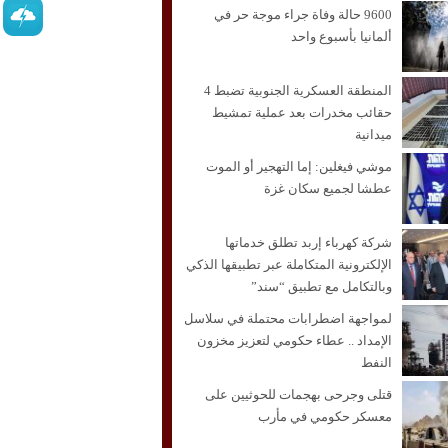
9600 حالة وفاة جراء موجة حر في
ألمانيا بأسبوع واحد
المنطقة العسكرية الجنوبية تضبط 4
حقائب مخدرات بعد عملية تمشيط
ميدانية
موشي فيغلين: إما التهجير أو الموت
عطشا لجميع سكان غزة
شركة كهرباء إربد تطلق خدماتها
الإلكترونية المتكاملة عبر تطبيقها الذكي
وبالتكامل مع تطبيق “سند”
لمواجهة اضطرابات محتملة في سلاسل
الإمداد .. عطاء حكومي لتعزيز مخزون
النفط
قتلى وجرحى بهجمات للحوثيين على
معسكر حكومي في مأرب