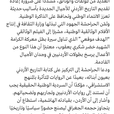
العديد من المؤلفات والوثائق، مشدداً على ضرورة إعادة
تقديم التاريخ الأردني للأجيال الجديدة بأساليب حديثة
تعزز الانتماء الوطني وتحافظ على الذاكرة الوطنية.
وثمّن الحراحشة الجهود التي تبذلها وزارة الثقافة في إنتاج
الأفلام الوثائقية الوطنية، مشيرًا إلى الفيلم الوثائقي
“الهدف موقعي” الذي تناول سيرة بطل معركة الكرامة
الشهيد خضر شكري يعقوب، معتبرًا أن هذا النوع من
الأعمال يرسخ بطولات الأردنيين في وجدان الأجيال
القادمة.
ودعا الحراحشة إلى التركيز على كتابة التاريخ الأردني
بعيون أبنائه، بعيدًا عن الروايات المتأثرة بالمنهج
الاستشراقي، مؤكدًا أن السردية الوطنية الحقيقية يجب
أن تستند إلى روايات الأردنيين وتجاربهم وتضحياتهم.
وأشار إلى أن الأردن، بقيادته الهاشمية، استطاع أن
يتجاوز حجمه الجغرافي ليصنع حضورًا سياسيًا وتاريخيًا