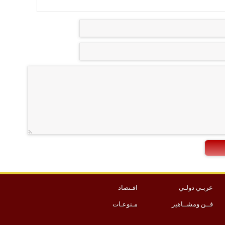
عربـي دولـي
اقـتصاد
فــن ومشــاهير
مـنوعـات