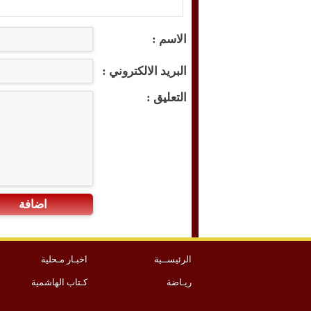
الاسم :
البريد الالكتروني :
التعليق :
اضافة
الرئيســية
اخبـار مـحلية
ريـاضة
كـتاب الهاشمية