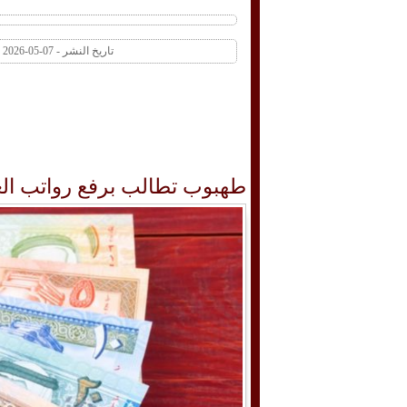
تاريخ النشر - 07-05-2026 03:33 PM عدد المشاهدات 1 | عدد التعليقات 0
طهبوب تطالب برفع رواتب الع