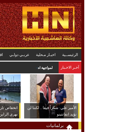
الرئيســية
اخبـار مـحلية
عربـي دولـي
اق
آخـر الاخـبار
لمواجهة اضطرابات محتملة في سلاسل 
الأمير علي: شكراً فيفا .. لكننا لن
انخفاض تا
نؤيد انفانتينو
نهري الراين
برلمانيات