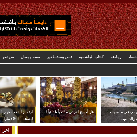
ـتصاد
ريـاضة
كـتاب الهاشمية
فــن ومشــاهير
صحة وجمال
من نحن
الإمداد .. عطاء حكومي لتعزيز مخزون النفط
ريخي في منسوب
هل أصبح الأردن مكتفياً غذائياً؟
 والدانوب
ليسجل 86.9 دينارا
آخر ال