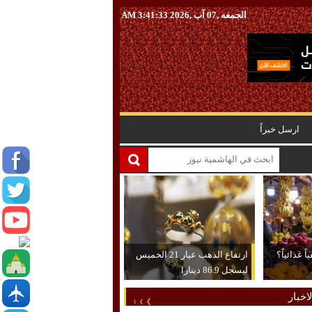
الجمعه ,07 آب ,2026
3:41:34 AM
ارسل خبراً
 غذائياً؟
ارتفاع الذهب عيار 21 الخميس
ليسجل 86.9 دينارا
اخبار