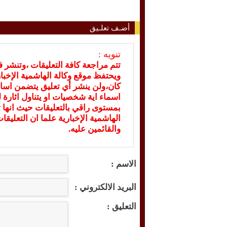
أضـف تعلـيق
تنويه :
تتم مراجعة كافة التعليقات ،وتنشر 
ويحتفظ موقع وكالة الهاشمية الإخ
كان،ولن ينشر أي تعليق يتضمن اسا
اسماء اية شخصيات او يتناول اثارة لل
بمستوى راقي بالتعليقات حيث انها ت
الهاشمية الإخبارية علما ان التعليق
والقائمين عليه.
الاسم :
البريد الالكتروني :
التعليق :