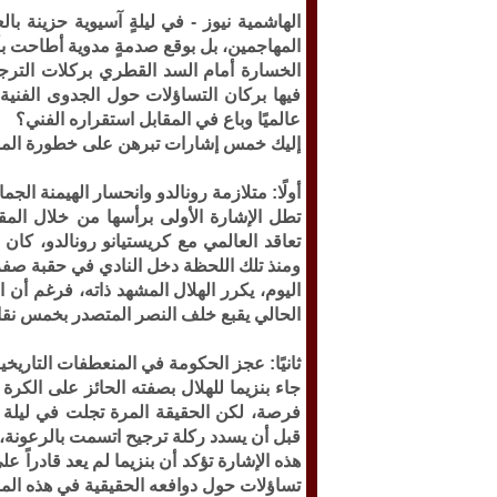
الهاشمية نيوز -
في ليلةٍ آسيوية حزينة با
المهاجمين، بل بوقع صدمةٍ مدوية أطاحت بأ
الخسارة أمام السد القطري بركلات الترج
فيها بركان التساؤلات حول الجدوى الفنية 
عالميًا وباع في المقابل استقراره الفني؟
إليك خمس إشارات تبرهن على خطورة الموق
أولًا: متلازمة رونالدو وانحسار الهيمنة الجما
تطل الإشارة الأولى برأسها من خلال المقا
تعاقد العالمي مع كريستيانو رونالدو، كان
ومنذ تلك اللحظة دخل النادي في حقبة صف
اليوم، يكرر الهلال المشهد ذاته، فرغم أن 
الحالي يقبع خلف النصر المتصدر بخمس نق
ثانيًا: عجز الحكومة في المنعطفات التاريخي
جاء بنزيما للهلال بصفته الحائز على الكر
فرصة، لكن الحقيقة المرة تجلت في ليلة 
قبل أن يسدد ركلة ترجيح اتسمت بالرعونة
هذه الإشارة تؤكد أن بنزيما لم يعد قادراً 
تساؤلات حول دوافعه الحقيقية في هذه الم