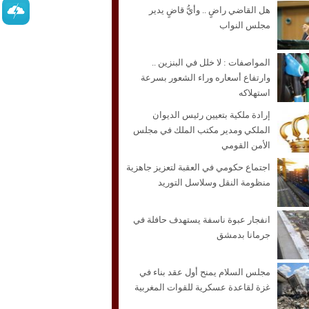
هل القاضي راضٍ .. وأيُّ قاضٍ يدير
مجلس النواب
المواصفات : لا خلل في البنزين ..
وارتفاع أسعاره وراء الشعور بسرعة
استهلاكه
إرادة ملكية بتعيين رئيس الديوان
الملكي ومدير مكتب الملك في مجلس
الأمن القومي
اجتماع حكومي في العقبة لتعزيز جاهزية
منظومة النقل وسلاسل التوريد
انفجار عبوة ناسفة يستهدف حافلة في
جرمانا بدمشق
مجلس السلام يمنح أول عقد بناء في
غزة لقاعدة عسكرية للقوات المغربية