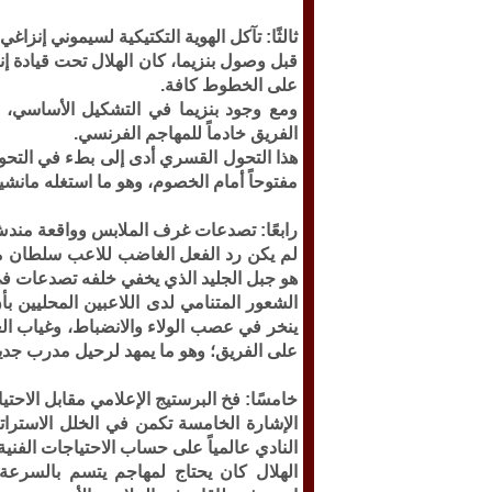
ثالثًا: تآكل الهوية التكتيكية لسيموني إنزاغي
قبل وصول بنزيما، كان الهلال تحت قيادة إن
على الخطوط كافة.
ومع وجود بنزيما في التشكيل الأساسي، و
الفريق خادماً للمهاجم الفرنسي.
هذا التحول القسري أدى إلى بطء في التحولات
مفتوحاً أمام الخصوم، وهو ما استغله مانش
رابعًا: تصدعات غرف الملابس وواقعة مند
لم يكن رد الفعل الغاضب للاعب سلطان من
هو جبل الجليد الذي يخفي خلفه تصدعات في
الشعور المتنامي لدى اللاعبين المحليين بأ
ينخر في عصب الولاء والانضباط، وغياب الع
على الفريق؛ وهو ما يمهد لرحيل مدرب جديد
خامسًا: فخ البرستيج الإعلامي مقابل الاحتيا
الإشارة الخامسة تكمن في الخلل الاسترا
النادي عالمياً على حساب الاحتياجات الفنية 
الهلال كان يحتاج لمهاجم يتسم بالسرعة