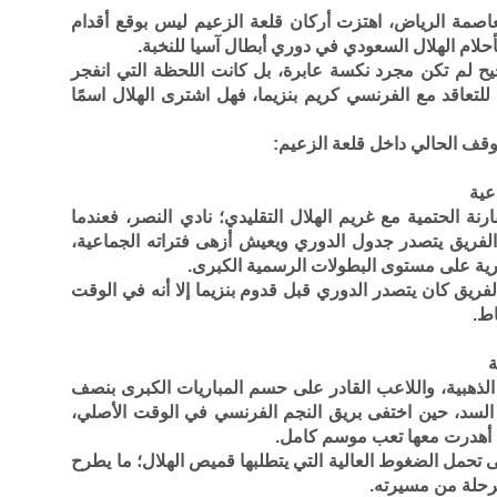
لعاصمة الرياض، اهتزت أركان قلعة الزعيم ليس بوقع أقدام
حلام الهلال السعودي في دوري أبطال آسيا للنخبة.
يح لم تكن مجرد نكسة عابرة، بل كانت اللحظة التي انفجر
للتعاقد مع الفرنسي كريم بنزيما، فهل اشترى الهلال اسمًا
ف الحالي داخل قلعة الزعيم:
عية
رنة الحتمية مع غريم الهلال التقليدي؛ نادي النصر، فعندما
 الفريق يتصدر جدول الدوري ويعيش أزهى فتراته الجماعية،
رية على مستوى البطولات الرسمية الكبرى.
الفريق كان يتصدر الدوري قبل قدوم بنزيما إلا أنه في الوقت
اط.
ة
ة الذهبية، واللاعب القادر على حسم المباريات الكبرى بنصف
السد، حين اختفى بريق النجم الفرنسي في الوقت الأصلي،
، أهدرت معها تعب موسم كامل.
على تحمل الضغوط العالية التي يتطلبها قميص الهلال؛ ما يطرح
رحلة من مسيرته.