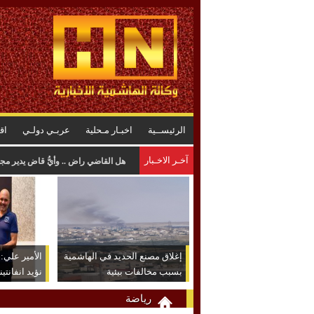
الرئيســية
اخبـار مـحلية
عربـي دولـي
اق
آخـر الاخـبار
المواصفات : لا خلل في البنزين .. وا
إغلاق مصنع الحديد في الهاشمية
الأمير علي: ش
بسبب مخالفات بيئية
نؤيد انفانتين
رياضة