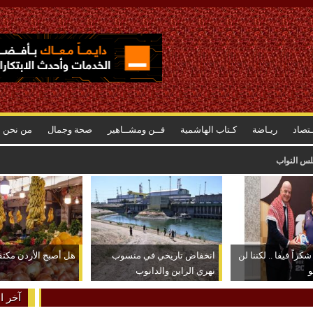
ـتصاد
ريـاضة
كـتاب الهاشمية
فــن ومشــاهير
صحة وجمال
من نحن
رتفاع أسعاره وراء الشعور بسرعة استهلاكه
كراً فيفا .. لكننا لن
انخفاض تاريخي في منسوب
هل أصبح الأردن مكتفياً
و
نهري الراين والدانوب
آخر ال