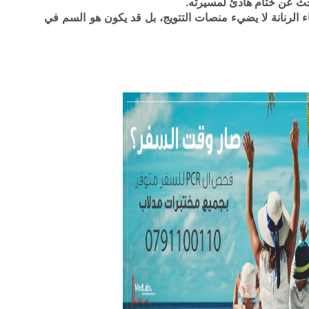
حث عن ختام هادئ لمسيرته.
ء الرنانة لا يضيء منصات التتويج، بل قد يكون هو السم في