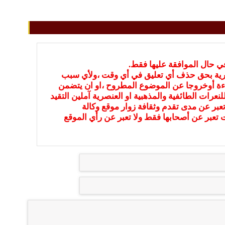
في حال الموافقة عليها فقط.
بارية بحق حذف أي تعليق في أي وقت ،ولأي سبب
ءة أوخروجا عن الموضوع المطروح ،او ان يتضمن
نعرات الطائفية والمذهبية او العنصرية آملين التقيد
عبر عن مدى تقدم وثقافة زوار موقع وكالة
ات تعبر عن أصحابها فقط ولا تعبر عن رأي الموقع