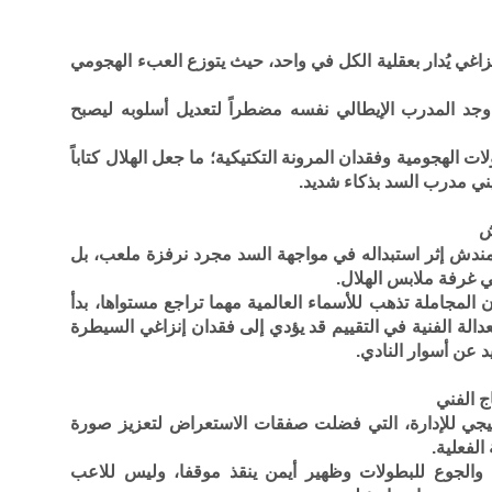
زاغي يُدار بعقلية الكل في واحد، حيث يتوزع العبء الهجومي
جد المدرب الإيطالي نفسه مضطراً لتعديل أسلوبه ليصبح
 الهجومية وفقدان المرونة التكتيكية؛ ما جعل الهلال كتاباً
يني مدرب السد بذكاء شديد.
ش
دش إثر استبداله في مواجهة السد مجرد نرفزة ملعب، بل
 غرفة ملابس الهلال.
ن المجاملة تذهب للأسماء العالمية مهما تراجع مستواها، بدأ
دالة الفنية في التقييم قد يؤدي إلى فقدان إنزاغي السيطرة
 عن أسوار النادي.
ج الفني
تيجي للإدارة، التي فضلت صفقات الاستعراض لتعزيز صورة
الفعلية.
 والجوع للبطولات وظهير أيمن ينقذ موقفا، وليس للاعب