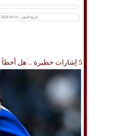
تاريخ النشر - 14-04-2026 12:35 PM عدد المشاهدات 1 | عدد التعليقات 0
5 إشارات خطيرة .. هل أخطأ الهلال بالتعاقد مع بنزيما؟