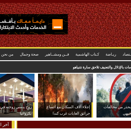
ـتصاد
ريـاضة
كـتاب الهاشمية
فــن ومشــاهير
صحة وجمال
من نحن
ت بالإذلال والتعنيف تلاحق سارة نتنياهو
 يحذر من مخالفات
إجلاء آلاف السكان مع اتساع
زوج ينسى زوجته في
جيهي
حرائق الغابات غرب كندا
بكرواتيا
آخر ال