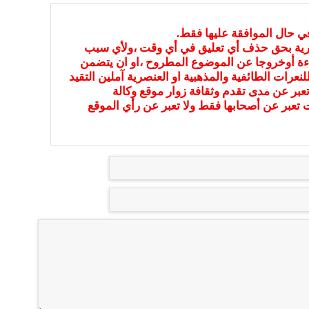
في حال الموافقة عليها فقط.
بارية بحق حذف أي تعليق في أي وقت ،ولأي سبب
ءة أوخروجا عن الموضوع المطروح ،او ان يتضمن
نعرات الطائفية والمذهبية او العنصرية آملين التقيد
عبر عن مدى تقدم وثقافة زوار موقع وكالة
ات تعبر عن أصحابها فقط ولا تعبر عن رأي الموقع