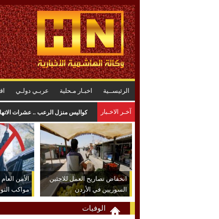
الرئيســية
اخبـار مـحلية
عربـي دولـي
اق
آخـر الاخـبار
كواليس منزل الرعب .. عشرات الاتهاما
انخفاض تصاريح العمل للاجئين
الأمن العام
السوريين في الأردن
مواكب التو
الوفيات