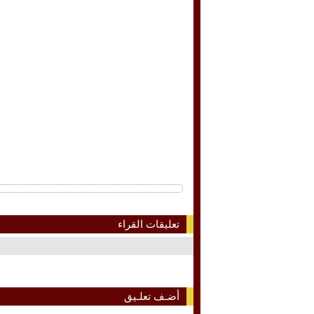
تعليقات القراء
أضـف تعلـيق