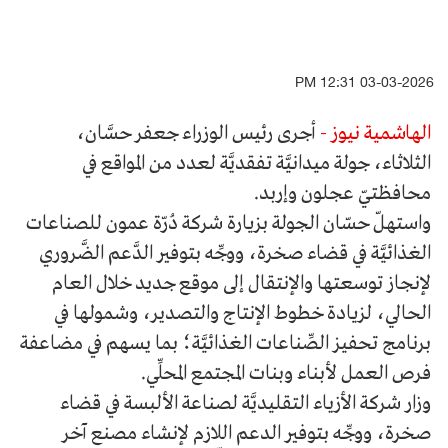
03-03-2026 12:31 PM
الهاشمية نيوز -
أجرى رئيس الوزراء جعفر حسَّان،
الثلاثاء، جولة ميدانيَّة تفقديَّة لعدد من المواقع في
محافظتيّ عجلون وإربد.
واستهلّ حسّان الجولة بزيارة شركة دُرّة عمون للصناعات
الغذائيَّة في قضاء صخرة، ووجِّه بتوفير الدَّعم الضَّروري
لإنجاز توسعتها والإنتقال إلى موقع جديد خلال العام
الحالي، لزيادة خطوط الإنتاج والتصدير، وشمولها في
برنامج تحفيز الصِّناعات الغذائيَّة؛ بما يسهم في مضاعفة
فرص العمل لأبناء وبنات المجتمع المحلِّي.
وزار شركة الأزياء التقليديَّة لصناعة الألبسة في قضاء
صخرة، ووجِّه بتوفير الدعم اللازم لإنشاء مصنع آخر