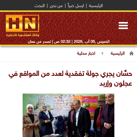
الرئيسية
|
ارسل خبراً
|
من نحن
|
البحث
Toggle
navigation
الخميس ,06 آب ,2026 |
02:32 ص
| تصدر من عمان
الرئيسية
اخبار محلية
حسَّان يجري جولة تفقدية لعدد من المواقع في
عجلون وإربد