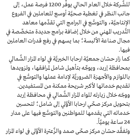
للشَّركة خلال العام الحالي يوفِّر 1200 فرصة عمل، إلى
جانب النظر في تغطية صحيَّة أوسع للعاملين في الفروع
الإنتاجيَّة، والتوسُّع في البرامج التي تقدِّمها معاهد
التَّدريب المهني من خلال إضافة برامج جديدة متخصِّصة في
مجال صناعة الألبسة؛ بما يسهم في رفع قدرات العاملين
فيها.
كما زار حسّان جمعيَّة ارحابا الخيريَّة في لواء المزار الشَّمالي
بمحافظة إربد، ويوجِّه بتأهيل شامل لمرافقها، وتزويدها
باللوازم والأجهزة الضروريَّة لإدامة عملها والتوسُّع في
تقديم خدماتها لأكبر شريحة ممكنة من المستفيدين.
ووجّه خلال زيارته للواء المزار الشَّمالي في محافظة إربد
بتحويل مركز صحِّي ارحابا الأوَّلي إلى شامل؛ لتحسين
خدماته التي يقدمها للمواطنين والتوسُّع فيها على مدار
24 ساعة يوميَّاً.
وتفقَّد حسّان مركز صحِّي صمد والزَّعترة الأوَّلي في لواء المزار