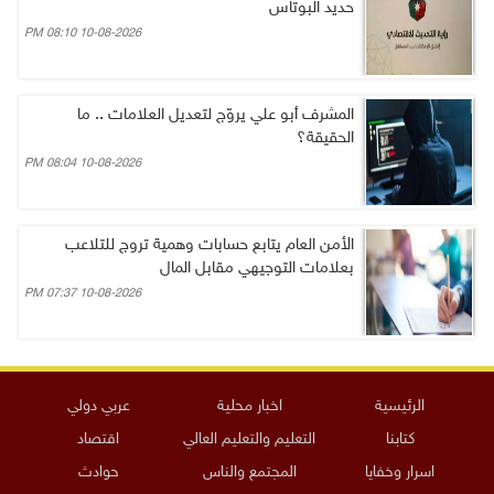
حديد البوتاس
10-08-2026 08:10 PM
المشرف أبو علي يروّج لتعديل العلامات .. ما
الحقيقة؟
10-08-2026 08:04 PM
الأمن العام يتابع حسابات وهمية تروج للتلاعب
بعلامات التوجيهي مقابل المال
10-08-2026 07:37 PM
الرئيسية
اخبار محلية
عربي دولي
كتابنا
التعليم والتعليم العالي
اقتصاد
اسرار وخفايا
المجتمع والناس
حوادث