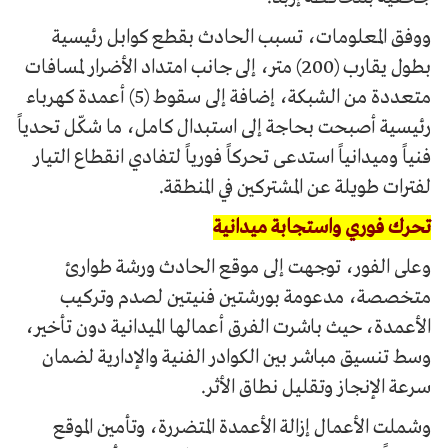
ووفق المعلومات، تسبب الحادث بقطع كوابل رئيسية
بطول يقارب (200) متر، إلى جانب امتداد الأضرار لمسافات
متعددة من الشبكة، إضافة إلى سقوط (5) أعمدة كهرباء
رئيسية أصبحت بحاجة إلى استبدال كامل، ما شكّل تحدياً
فنياً وميدانياً استدعى تحركاً فورياً لتفادي انقطاع التيار
لفترات طويلة عن المشتركين في المنطقة.
تحرك فوري واستجابة ميدانية
وعلى الفور، توجهت إلى موقع الحادث ورشة طوارئ
متخصصة، مدعومة بورشتين فنيتين لصدم وتركيب
الأعمدة، حيث باشرت الفرق أعمالها الميدانية دون تأخير،
وسط تنسيق مباشر بين الكوادر الفنية والإدارية لضمان
سرعة الإنجاز وتقليل نطاق الأثر.
وشملت الأعمال إزالة الأعمدة المتضررة، وتأمين الموقع