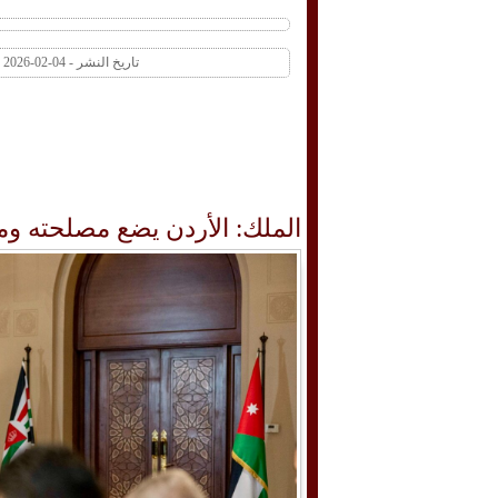
تاريخ النشر - 04-02-2026 07:17 PM عدد المشاهدات 1 | عدد التعليقات 0
الملك: الأردن يضع مصلحته وم