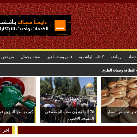
ـتصاد
ريـاضة
كـتاب الهاشمية
فــن ومشــاهير
صحة وجمال
من نحن
 النظافة وصيانة الطرق
تعلن تخفيض أسعار
70 ألفا يؤدون صلاة الجمعة في
كيف يسعر البنزين في
المسجد الأقصى
آخر ال