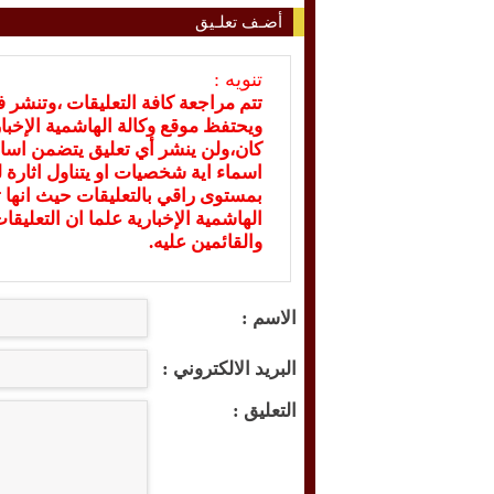
أضـف تعلـيق
تنويه :
تتم مراجعة كافة التعليقات ،وتنشر 
ويحتفظ موقع وكالة الهاشمية الإخ
كان،ولن ينشر أي تعليق يتضمن اسا
اسماء اية شخصيات او يتناول اثارة لل
بمستوى راقي بالتعليقات حيث انها ت
الهاشمية الإخبارية علما ان التعليق
والقائمين عليه.
الاسم :
البريد الالكتروني :
التعليق :