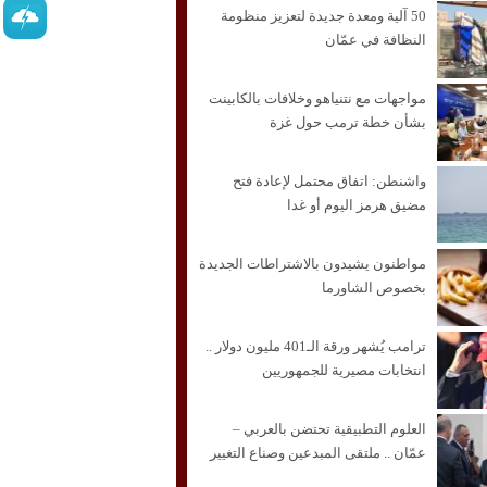
50 آلية ومعدة جديدة لتعزيز منظومة
النظافة في عمّان
مواجهات مع نتنياهو وخلافات بالكابينت
بشأن خطة ترمب حول غزة
واشنطن: اتفاق محتمل لإعادة فتح
مضيق هرمز اليوم أو غدا
مواطنون يشيدون بالاشتراطات الجديدة
بخصوص الشاورما
ترامب يُشهر ورقة الـ401 مليون دولار ..
انتخابات مصيرية للجمهوريين
العلوم التطبيقية تحتضن بالعربي –
عمّان .. ملتقى المبدعين وصناع التغيير