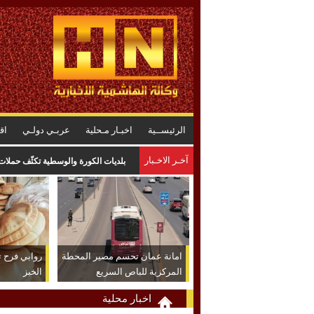
الرئيســية
اخبـار مـحلية
عربـي دولـي
اق
آخـر الاخـبار
بلديات الكورة والوسطية تكثّف حملات
امانة عمان تحسم مصير المحطة
روابي فرح 
المركزية للباص السريع
الخبز
اخبار محلية