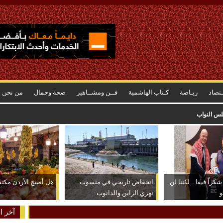
ـتصاد
ريـاضة
كـتاب الهاشمية
فــن ومشــاهير
صحة وجمال
من نحن
جلس النواب
كراً فيفا .. لكننا لن
انخفاض تاريخي في منسوب
هل أصبح الأردن مكتفياً
و
نهري الراين والدانوب
آخر ال