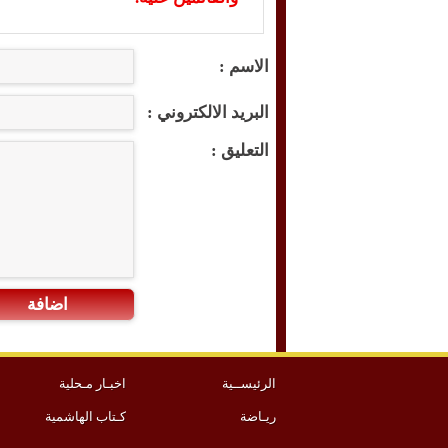
الاسم :
البريد الالكتروني :
التعليق :
اضافة
الرئيســية
اخبـار مـحلية
ريـاضة
كـتاب الهاشمية