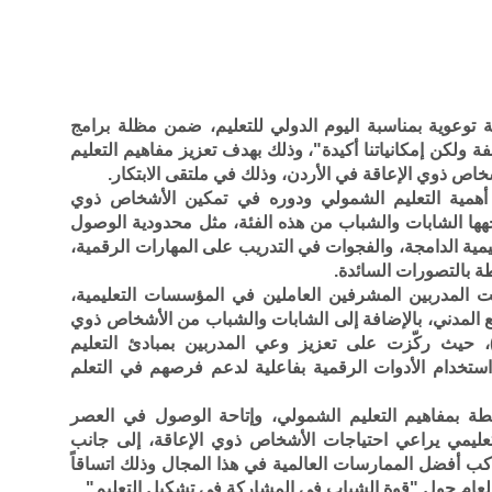
توعوية بمناسبة اليوم الدولي للتعليم، ضمن مظلة برامج
ة ولكن إمكانياتنا أكيدة"، وذلك بهدف تعزيز مفاهيم التعليم
شخاص ذوي الإعاقة في الأردن، وذلك في ملتقى الابتكار.
همية التعليم الشمولي ودوره في تمكين الأشخاص ذوي
هها الشابات والشباب من هذه الفئة، مثل محدودية الوصول
ليمية الدامجة، والفجوات في التدريب على المهارات الرقمية،
ة بالتصورات السائدة.
 المدربين المشرفين العاملين في المؤسسات التعليمية،
 المدني، بالإضافة إلى الشابات والشباب من الأشخاص ذوي
ن الفئة العمرية (18–35 عاماً)، حيث ركّزت على تعزيز وعي المدربين بمبادئ التعليم
تخدام الأدوات الرقمية بفاعلية لدعم فرصهم في التعلم
بطة بمفاهيم التعليم الشمولي، وإتاحة الوصول في العصر
عليمي يراعي احتياجات الأشخاص ذوي الإعاقة، إلى جانب
كب أفضل الممارسات العالمية في هذا المجال وذلك اتساقاً
 العام حول "قوة الشباب في المشاركة في تشكيل التعليم".