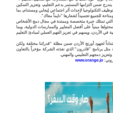
يندرج ضمن التزامها المستمر بدعم التعليم، وتعزيز التمكين
يف التكنولوجيا لإحداث أثر اجتماعي إيجابي ومستدام، بما
احة للجميع تجسيداً لشعارها "دايماً معاك".
ُقدت الجلسة بتنفيذ من شركة Ablers، التي تمتلك خبرة متخصصة وممتدة في مجال دمج الأشخاص
تواها مبنياً على أفضل المعايير والممارسات الدولية، وبما
ية في الأردن، ويسهم في تعزيز الفهم العملي لمبادئ التعليم
تداداً لجهود أورنج الأردن ضمن مظلة "قدراتنا مختلفة ولكن
ة مثل برنامج "قادرون" الذي نفذته الشركة مؤخراً بالتعاون
روني:
www.orange.jo