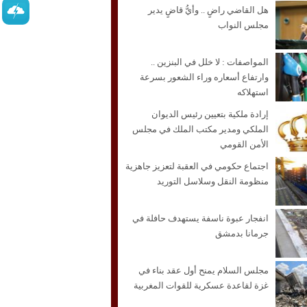
هل القاضي راضٍ .. وأيُّ قاضٍ يدير
مجلس النواب
المواصفات : لا خلل في البنزين ..
وارتفاع أسعاره وراء الشعور بسرعة
استهلاكه
إرادة ملكية بتعيين رئيس الديوان
الملكي ومدير مكتب الملك في مجلس
الأمن القومي
اجتماع حكومي في العقبة لتعزيز جاهزية
منظومة النقل وسلاسل التوريد
انفجار عبوة ناسفة يستهدف حافلة في
جرمانا بدمشق
مجلس السلام يمنح أول عقد بناء في
غزة لقاعدة عسكرية للقوات المغربية