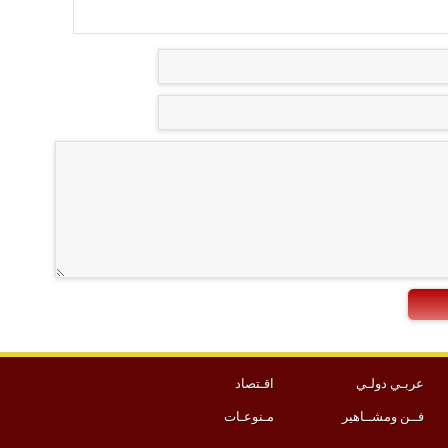
عربـي دولـي
اقـتصاد
فــن ومشــاهير
مـنوعـات