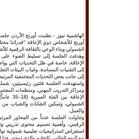
الهاشمية نيوز -
نظمت أورنج الأردن جلسة 
أورنج للأشخاص ذوي الإعاقة "قدراتنا مختلف
الشمولي وبناء الوعي بالثقافة الرقمية للأ
وهدفت الجلسة إلى تسليط الضوء على أ
الإعاقة، خاصة في ظل التحديات التي يواج
إلى التقنيات المساندة، وغياب البيئات التع
إلى جانب بعض التحديات المجتمعية المرتبط
واستهدفت الجلسة فئتين رئيسيتين، شملت
ومراكز التدريب المهني، ومنظمات المجتمع
الإعاقة م
الشمولي، وتمكين الشابات والشباب من اس
والعمل.
وتناولت الجلسة عدداً من المحاور المرت
الرقمي، وأهمية تصميم محتوى تدريبي وت
استعراض استراتيجيات تعليمية شمولية توا
مع اليوم العالمي للتعليم والذي تمحور هذا