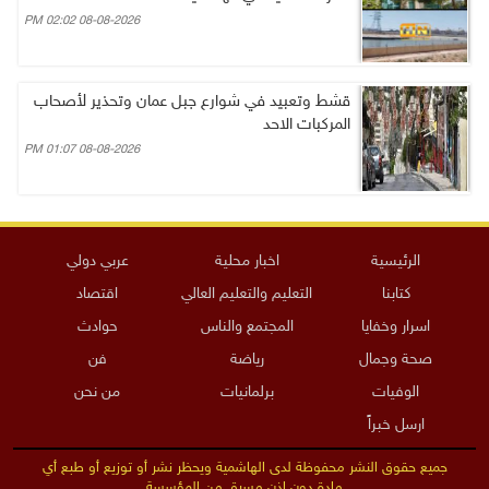
08-08-2026 02:02 PM
قشط وتعبيد في شوارع جبل عمان وتحذير لأصحاب
المركبات الاحد
08-08-2026 01:07 PM
الرئيسية
اخبار محلية
عربي دولي
كتابنا
التعليم والتعليم العالي
اقتصاد
اسرار وخفايا
المجتمع والناس
حوادث
صحة وجمال
رياضة
فن
الوفيات
برلمانيات
من نحن
ارسل خبراً
جميع حقوق النشر محفوظة لدى الهاشمية ويحظر نشر أو توزيع أو طبع أي
مادة دون إذن مسبق من المؤسسة