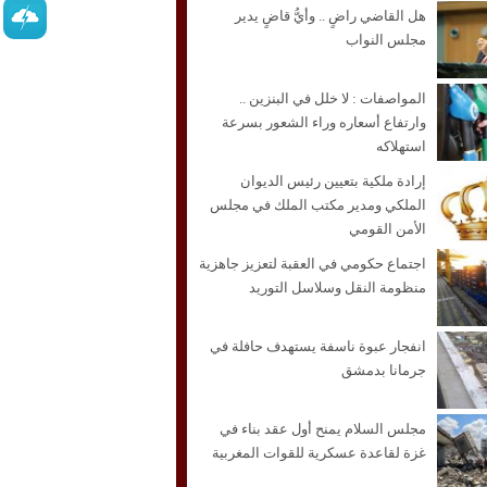
هل القاضي راضٍ .. وأيُّ قاضٍ يدير
مجلس النواب
المواصفات : لا خلل في البنزين ..
وارتفاع أسعاره وراء الشعور بسرعة
استهلاكه
إرادة ملكية بتعيين رئيس الديوان
الملكي ومدير مكتب الملك في مجلس
الأمن القومي
اجتماع حكومي في العقبة لتعزيز جاهزية
منظومة النقل وسلاسل التوريد
انفجار عبوة ناسفة يستهدف حافلة في
جرمانا بدمشق
مجلس السلام يمنح أول عقد بناء في
غزة لقاعدة عسكرية للقوات المغربية