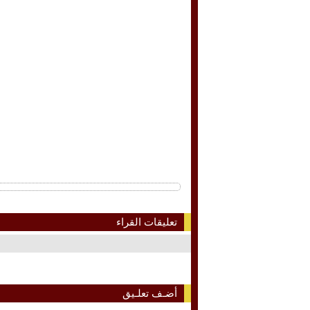
تعليقات القراء
أضـف تعلـيق