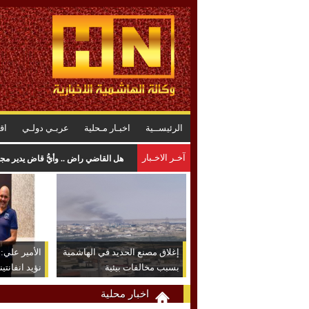
الرئيســية
اخبـار مـحلية
عربـي دولـي
اق
آخـر الاخـبار
هل القاضي راضٍ .. وأيُّ قاضٍ يدير م
إغلاق مصنع الحديد في الهاشمية
الأمير علي: ش
بسبب مخالفات بيئية
نؤيد انفانتين
اخبار محلية