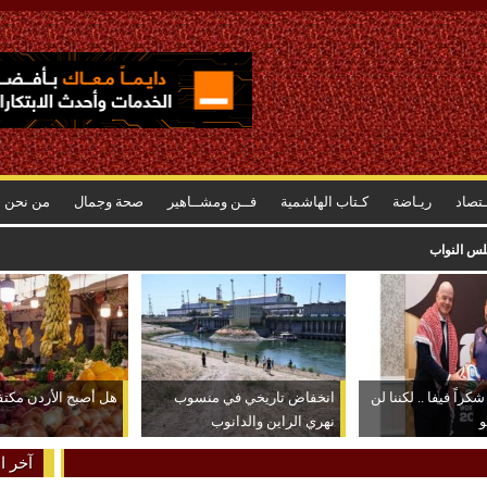
ـتصاد
ريـاضة
كـتاب الهاشمية
فــن ومشــاهير
صحة وجمال
من نحن
جلس النواب
كراً فيفا .. لكننا لن
انخفاض تاريخي في منسوب
هل أصبح الأردن مكتفياً
و
نهري الراين والدانوب
آخر ال