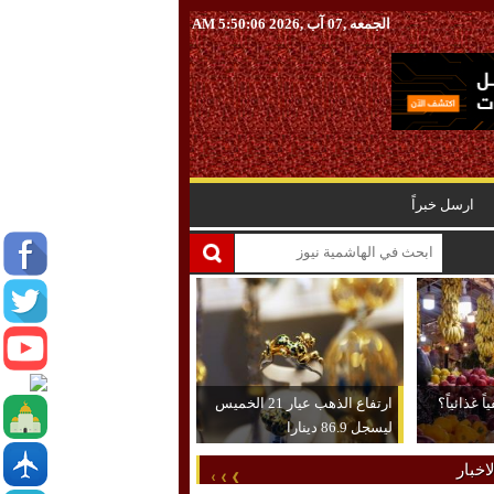
الجمعه ,07 آب ,2026
5:50:07 AM
ارسل خبراً
 غذائياً؟
ارتفاع الذهب عيار 21 الخميس
ليسجل 86.9 دينارا
اخبار