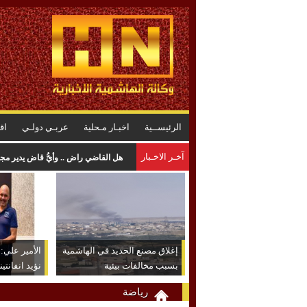
الرئيســية
اخبـار مـحلية
عربـي دولـي
اق
آخـر الاخـبار
المواصفات : لا خلل في البنزين .. وا
إغلاق مصنع الحديد في الهاشمية
الأمير علي: ش
بسبب مخالفات بيئية
نؤيد انفانتين
رياضة