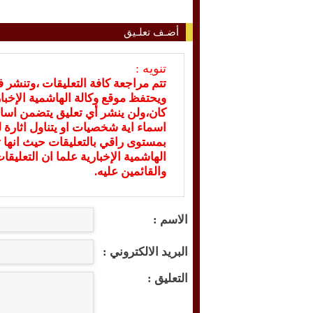
أضـف تعلـيق
تنويه :
تتم مراجعة كافة التعليقات ،وتنشر 
ويحتفظ موقع وكالة الهاشمية الإخ
كان،ولن ينشر أي تعليق يتضمن اسا
اسماء اية شخصيات او يتناول اثارة لل
بمستوى راقي بالتعليقات حيث انها ت
الهاشمية الإخبارية علما ان التعليق
والقائمين عليه.
الاسم :
البريد الالكتروني :
التعليق :