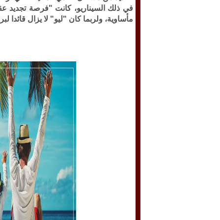
في ذلك السيناريو، كانت "فرصة تجديد عق
مأساوية، ولربما كان "ليو" لا يزال قائدا لبر