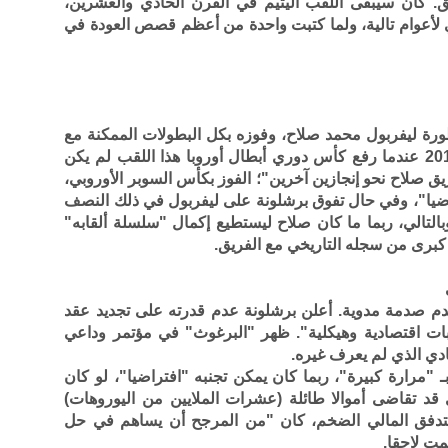
يق. كان سيبقى اللقب اليتيم في القرن الحادي والعشرين،
 لأعوام تالية، ولما كتبت واحدة من أعظم قصص العودة في
ورة ليفربول محمد صلاح، وفوزه بكل البطولات الممكنة مع
"الريدز"، إلى تلك الليلة في مدريد عام 2019 عندما رفع كأس دوري أبطال أوروبا هذا اللقب لم يكن
 صلاح نحو إنجازين آخرين"؛ الفوز بكأس السوبر الأوروبي،
تراضيا"، وفي حال تفوق برشلونة على ليفربول في ذلك النصف
 وبالتالي، ربما ما كان صلاح ليستطيع إكمال "سلسلة ألقابه"
ب كبرى من سجله التاريخي مع الفريق.
عالم كرة القدم صدمة مدوية. أعلن برشلونة عدم قدرته على تجديد عقد
ت اقتصادية وهيكلية". ظهر "البرغوث" في مؤتمر وداعي
ادي الذي لم يعرف غيره.
ـ "مرارة كبيرة"، ربما كان يمكن تجنبه "افتراضيا"، لو كان
قب 2019، لكان النادي قد تقاضى أموالا طائلة (عشرات الملايين من اليوروهات)
التدفق المالي الضخم، كان "من المرجح أن يساهم في حل
مت لاحقا.