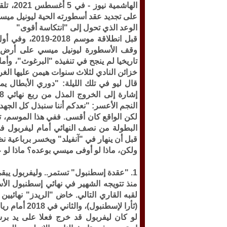
الهاشمية نيوز -
في 5 
على تجديد عقد أسطورته الحية ليونيل ميس
الوعد الذي تحول إلى "انتكاسة أقوى"
قبل انطلاقة م
وقف الأسطورة ليونيل ميسي على أرض "
تاريخيا لم ينجح في تنفيذه "البرغوث"، وأم
خزائن النادي لثلاث سنوات هيمن عليها الغريم ريال مدريد 
قال ليو في تلك الليلة: "دوري الأبطال يم
النجم الأعسر: "نعدكم أننا سنبذل كل الجهد
لكن الواقع كان أقسى. ففي هذا الموسم، 
البطولة من نصف النهائي أمام ليفربول في س
قبل أن ينهار في "آنفيلد" ويخسر برباعية ن
ولكن، ماذا لو أوفى ميسي بوعده؟ ماذا لو 
1. "عقدة إسطنبول" تستمر.. وليفربول يبقى "بلا مجد"
(ثأرا لإسطنبول)، والثاني في 2018 أمام ريال مدريد.