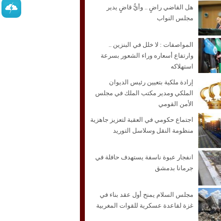
هل القاضي راضٍ .. وأيُّ قاضٍ يدير
مجلس النواب
المواصفات : لا خلل في البنزين ..
وارتفاع أسعاره وراء الشعور بسرعة
استهلاكه
إرادة ملكية بتعيين رئيس الديوان
الملكي ومدير مكتب الملك في مجلس
الأمن القومي
اجتماع حكومي في العقبة لتعزيز جاهزية
منظومة النقل وسلاسل التوريد
انفجار عبوة ناسفة يستهدف حافلة في
جرمانا بدمشق
مجلس السلام يمنح أول عقد بناء في
غزة لقاعدة عسكرية للقوات المغربية