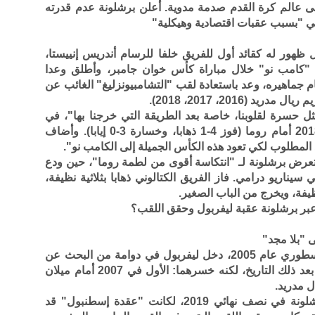
أغسطس 2021، تلقى عالم كرة القدم صدمة مدوية. أعلن برشلونة عدم قدرته
ي "بسبب عقبات اقتصادية وهيكلية"
وسم 2018-2019، وفي أول ظهور له كقائد أول للفريق خلفا للرسام أندريس إنييستا،
كامب نو" خلال مباراة كأس خوان جامبر، وأطلق وعدا
ام جماهيره، وعد باستعادة لقب "التشامبيونزليغ" الغائب عن
(2016، 2017، 2018).
ثل حسرة لقلوبنا، خاصة بعد الطريقة التي خرجنا بها"، في
إشارة إلى الخروج المذل من ربع نهائي 2018 أمام روما (فوز 4-1 ذهابا، وخسارة 3-0 إيابا). وأضاف
 المطلوب لكي تعود هذه الكأس الجميلة إلى الكامب نو".
تعرض برشلونة لـ "انتكاسة أقوى من لطمة روما"، حين ودع
يناريو درامي. فاز الفريق الكتالوني ذهابا بثلاثية نظيفة،
ظيفة، ويخرج من الباب الصغير.
عبر برشلونة عقبة ليفربول وحقق اللقب؟
منذ تتويجه الشهير في نهائي إسطنبول الأسطوري عام 2005، دخل ليفربول في دوامة من البحث عن
لقبه القاري التالي. خاض "الريدز" نهائيين بعد ذلك التاريخ، لكنه خسرهما: الأول في 2007 أمام ميلان
لو كان ليفربول قد خرج فعلا على يد برشلونة في نصف نهائي 2019، لكانت "عقدة إسطنبول" قد