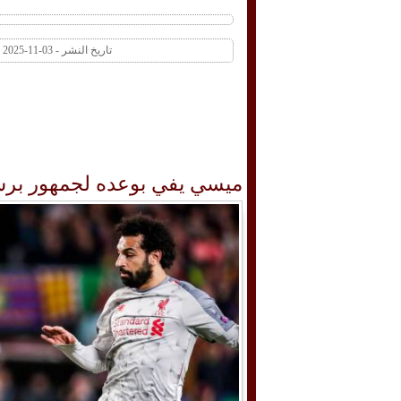
تاريخ النشر - 03-11-2025 02:45 PM عدد المشاهدات 1 | عدد التعليقات 0
ميسي يفي بوعده لجمهور برشلو