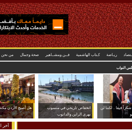
ـتصاد
ريـاضة
كـتاب الهاشمية
فــن ومشــاهير
صحة وجمال
من نحن
رتفاع أسعاره وراء الشعور بسرعة استهلاكه
كراً فيفا .. لكننا لن
انخفاض تاريخي في منسوب
هل أصبح الأردن مكتفياً
و
نهري الراين والدانوب
آخر ال