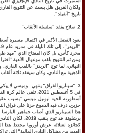
استمرت في تاريخ النادي الإنجليزي العر
ولكان الفريق ظل يبحث عن التتويج القاري
تاريخ "آنفيلد".
2. صلاح يفقد "سلسلة الألقاب"
يعود الفضل الأكبر في اكتمال مسيرة أسط
مجرد كأس، بل كان المفتاح الذي "مهد طريق
ومن ثم التتويج بلقب مونديال الأندية "اف
النهائي، لما توج "الريدز" باللقب القاري.
الذهبية مع النادي، وكان سيفقد ثلاثة ألقا
3. "سيناريو الفراق" ينتهي.. وميسي لا يبكي
في 5 أغسطس 2021، تلقى 
أسطورته الحية ليونيل ميسي "بسبب عقبا
حزين، ذرف فيه الدموع حزنا على فراق الن
هذا السيناريو الذي أصاب جماهير البارسا ب
برشلونة قد توج بل
كجائزة لعتلائه عرش أوروبا مجددا. هذا 
العديد من مشاكل النادي المالية" التي تراك