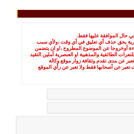
في حال الموافقة عليها فقط.
بارية بحق حذف أي تعليق في أي وقت ،ولأي سبب
ءة أوخروجا عن الموضوع المطروح ،او ان يتضمن
نعرات الطائفية والمذهبية او العنصرية آملين التقيد
عبر عن مدى تقدم وثقافة زوار موقع وكالة
ات تعبر عن أصحابها فقط ولا تعبر عن رأي الموقع