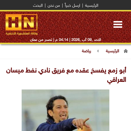
الرئيسية
|
ارسل خبراً
|
من نحن
|
البحث
Toggle
navigation
الاحد ,09 آب ,2026 |
04:14 م
| تصدر من عمان
الرئيسية
رياضة
أبو زمع يفسخ عقده مع فريق نادي نفط ميسان
العراقي