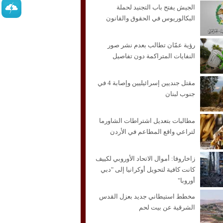
الجيش يفتح باب التجنيد لحملة
البكالوريوس في الحقوق والقانون
رؤية عمّان تطالب بعدم نشر صور
النفايات المتراكمة دون تفاصيل
مقتل جنديين إسرائيليين وإصابة 4 في
جنوب لبنان
مطالبات بتعديل اشتراطات الشاورما
لتراعي واقع المطاعم في الأردن
زاخاروفا: أموال الاتحاد الأوروبي لكييف
كانت كافية لتحويل أوكرانيا إلى "دبي
أوروبا"
مخطط استيطاني جديد بعزل القدس
الشرقية عن بيت لحم