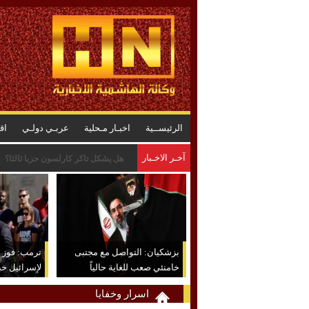
الرئيســية
اخبـار مـحلية
عربـي دولـي
اق
آخـر الاخـبار
بزشكيان: التواصل مع مجتبى خامنئي ص
بزشكيان: التواصل مع مجتبى
ترمب: فوز ع
خامنئي صعب للغاية حالياً
لإسرائيل خب
اسرار وخفايا