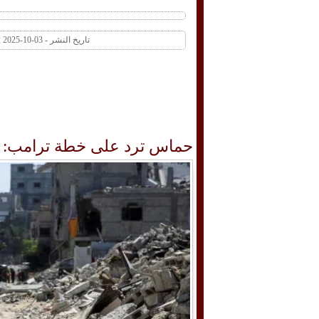
تاريخ النشر - 03-10-2025 11:32 AM عدد المشاهدات 1 | عدد التعليقات 0
حماس ترد على خطة ترامب: نح