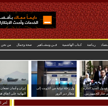
ـتصاد
ريـاضة
كـتاب الهاشمية
فــن ومشــاهير
صحة وجمال
من نحن
عب للغاية حالياً
بدول السيد الكاره
ول رحلة دولية من الكويت إلى
إيران وعُمان تضعان
ر سار للجمهوريين
مطار دير الزور
النهائية على اتفاق ه
آخر ال