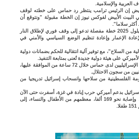
 العربية والإسلامية.
بيض إن الرئيس ترامب ينتظر رد حماس على خطته لوقف
لبيت الأبيض لفوكس نيوز إن الخطة مقبولة "ونتوقع أن
كثر سلاما".
وكان البيت الأبيض أصدر في 29 سبتمبر/أيلول 2025 خطة مفصلة تدعو إلى وقف فوري لإطلاق النار
ادة الإعمار وإعادة تنظيم الوضع السياسي والأمني في
 من السلاح"، مع توفير آلية انتقالية للحكم بضمانات دولية
يركي على هيئة دولية جديدة تُعنى بمتابعة التنفيذ.
وتتضمن الخطة إطلاق سراح جميع الأسرى الإسرائيليين لدى حماس خلال 72 ساعة من الموافقة عليها،
يين من سجون الاحتلال.
مة الفلسطينية من سلاحها وانسحاب إسرائيل تدريجيا من
/تشرين الأول 2023، تواصل إسرائيل بدعم أميركي حرب إبادة في غزة، أسفرت حتى الآن
عن استشهاد أكثر من 66 ألف فلسطيني، وإصابة نحو 169 ألفا، معظمهم من الأطفال والنساء، إلى