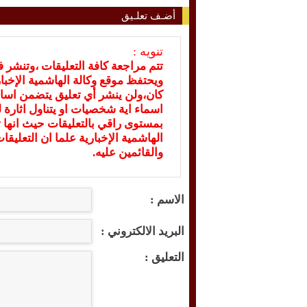
أضـف تعلـيق
تنويه :
تتم مراجعة كافة التعليقات ،وتنشر 
ويحتفظ موقع وكالة الهاشمية الإخ
كان،ولن ينشر أي تعليق يتضمن اسا
اسماء اية شخصيات او يتناول اثارة لل
بمستوى راقي بالتعليقات حيث انها ت
الهاشمية الإخبارية علما ان التعليق
والقائمين عليه.
الاسم :
البريد الالكتروني :
التعليق :