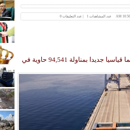
ميناء حاويات العقبة يسجل رقما قياسيا جديدا بمناولة 94,541 حاوية في