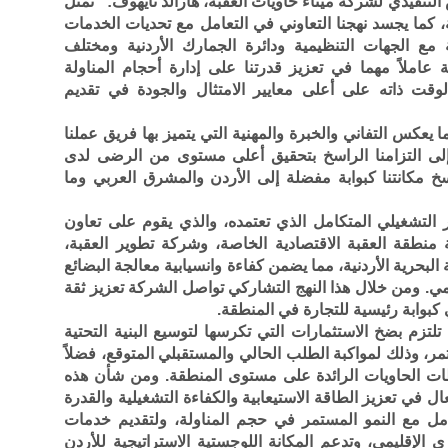
التنفيذي لشركة ميناء حاويات العقبة، هارالد نايهوف: "تمثل
ية، كما يجسد نهجنا التعاوني في التعامل مع تحديات الخدمات
ة مع الجهات التنظيمية ودائرة الجمارك الأردنية ومختلف
املاً مهما في تعزيز قدرتنا على إدارة أحجام المناولة
الوقت ذاته على أعلى معايير الامتثال والجودة في تقديم
ا يعكس التفاني والخبرة والمهنية التي يتميز بها فريق عملنا
إلى التزامنا الراسخ بتحقيق أعلى مستوى من الرضى لدى
سخ مكانتنا كبوابة مفضلة إلى الأردن والمشرق العربي وما
ر التشغيلي المتكامل الذي تعتمده، والذي يقوم على تعاون
منطقة العقبة الاقتصادية الخاصة، وشركة تطوير العقبة،
ة البحرية الأردنية، مما يضمن كفاءة وانسيابية معالجة البضائع
نظيمي. ومن خلال هذا النهج التشاركي تواصل الشركة تعزيز ثقة
ي كبوابة رئيسية للتجارة في المنطقة.
لتزم بضخ الاستثمارات التي تكرسها لتوسيع البنية التحتية
ر، وذلك لمواكبة الطلب الحالي والمستقبلي المتوقع، فضلاً
ات الحاويات الرائدة على مستوى المنطقة. ومن شأن هذه
ل في تعزيز الطاقة الاستيعابية والكفاءة التشغيلية والقدرة
عامل مع النمو المستمر في حجم المناولة، ولتقديم خدمات
ري الإقليمي، وتدعم المكانة اللوجستية الاستراتيجية للأردن