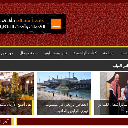
ـتصاد
ريـاضة
كـتاب الهاشمية
فــن ومشــاهير
صحة وجمال
من نحن
رتفاع أسعاره وراء الشعور بسرعة استهلاكه
كراً فيفا .. لكننا لن
انخفاض تاريخي في منسوب
هل أصبح الأردن مكتفياً
و
نهري الراين والدانوب
آخر ال