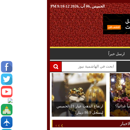
الخميس ,06 آب ,2026
9:10:13 PM
ارسل خبراً
 غذائياً؟
ارتفاع الذهب عيار 21 الخميس
ليسجل 86.9 دينارا
اخبار