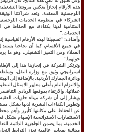
وفي تعليق له على هذه النتائج، قال الرئيس 
هذه الأرقام إنجازاً يعكس مرونتنا التشغيل
اللوجستية المعقدة. وتعد شراكتنا الوثيق
الشركاء في منظومة الخدمات اللوجستية ع
المتنامية لدينا بكفاءة، مع الحفاظ في 
الخدمات."
وأضاف: "تسجيلنا لهذه الأرقام القياسية إنم
في جميع الأقسام، كما أن نجاحنا يستند 
العملاء ومن التميز التشغيلي، وهو ما ير
حولهما."
وترتكز الشركة في إنجازها هذا إلى الإطا
استراتيجي وثيق مع وزارة النقل، وسلطة 
ودائرة الجمارك الأردنية، بالإضافة إلى الهيئ
والالتزام التام بأعلى معايير الامتثال الت
عملائها، والارتقاء بموقعها الريادي التنافس
ويشار إلى أن شركة ميناء حاويات العقبة ت
وتطوير الكفاءات البشرية لديها بشكل مستم
عن الحفاظ على مكانتها كأبرز وأهم محط
الاستثمارات الاستراتيجية الإسهام بشكل فعا
الخدمية، بما يضمن الجاهزية الدائمة للت
مينائية بمعايير عالمية تعزز الترابط التجا