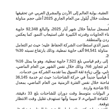
عقبة، بوابة العالم إلى الأردن والمشرق العربي عن تحقيقها
إنجازاً قياسياً جديداً في أقل من عام، حيث سجلت خلال أيلول من العام الجاري 2025 أعلى حجم مناولة
ويأتي هذا الرقم متجاوزاً الرقم القياسي المسجل سابقاً خلال شهر أيار 2025، والبالغ 92,348 حاوية
ء الحاويات وقدرته الكبيرة على استيعاب النمو، كما يعكس
أردن والمنطقة.
والمتميز الذي استطاعت الشركة الحفاظ عليه؛ حيث تم التعامل
بكفاءة خلال الشهر مع52 سفينة، كما تمت مناولة 94,541 ألف حاوية نمطية، وذلك بارتفاع نسبته 30%
وقد وصل حجم البضائع العابرة (الترانزيت) إلى رقم قياسي بلغ 7,521 حاوية نمطية، وهو ما يمثل 16%
من إجمالي الحاويات الواردة، مقابل نسبة لم تتجاوز 6%، وذلك خلال نفس الشهر من العام الماضي،
جابي، وإلى زيادة ثقة السوق بما تقدمه الشركة من خدمات.
وعلى صعيد آخر، فقد سجلت الشركة رقماً قياسياً جديداً في حركة الشاحنات؛ حيث تم خدمة 36,145
 مقارنة مع 27,703 حركة شاحنة خلال نفس الفترة الزمنية من العام الماضي، بمعدل
وقد سجلت عمليات الدخول والخروج عبر البوابات متوسط وقت دوران للشاحنات بلغ 33 دقيقة،
لكفاءة الموانيء، لا سيما وأنها تستهدف تقليل وقت الانتظار
توقعة.