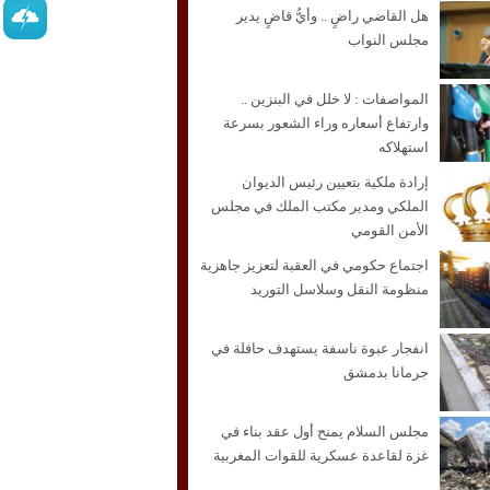
هل القاضي راضٍ .. وأيُّ قاضٍ يدير
مجلس النواب
المواصفات : لا خلل في البنزين ..
وارتفاع أسعاره وراء الشعور بسرعة
استهلاكه
إرادة ملكية بتعيين رئيس الديوان
الملكي ومدير مكتب الملك في مجلس
الأمن القومي
اجتماع حكومي في العقبة لتعزيز جاهزية
منظومة النقل وسلاسل التوريد
انفجار عبوة ناسفة يستهدف حافلة في
جرمانا بدمشق
مجلس السلام يمنح أول عقد بناء في
غزة لقاعدة عسكرية للقوات المغربية