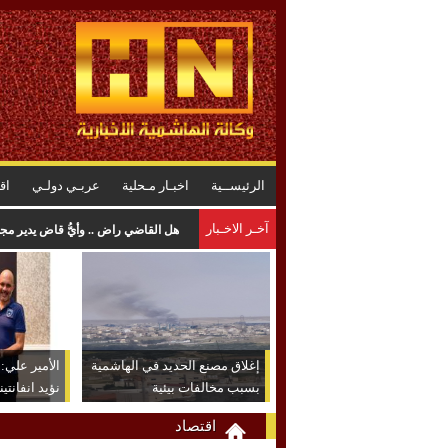
الرئيســية
اخبـار مـحلية
عربـي دولـي
اق
آخـر الاخـبار
المواصفات : لا خلل في البنزين .. وا
إغلاق مصنع الحديد في الهاشمية
الأمير علي: ش
بسبب مخالفات بيئية
نؤيد انفانتين
اقتصاد