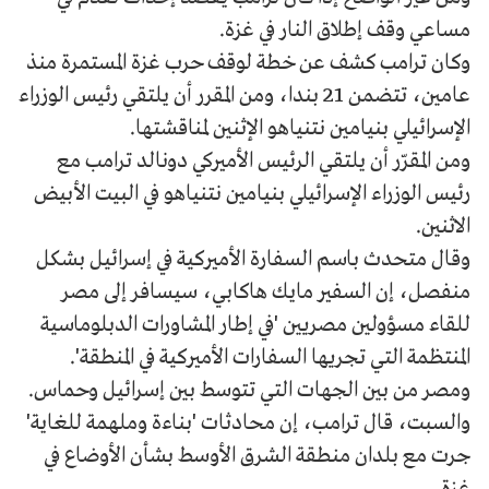
مساعي وقف إطلاق النار في غزة.
وكان ترامب كشف عن خطة لوقف حرب غزة المستمرة منذ
عامين، تتضمن 21 بندا، ومن المقرر أن يلتقي رئيس الوزراء
الإسرائيلي بنيامين نتنياهو الإثنين لمناقشتها.
ومن المقرّر أن يلتقي الرئيس الأميركي دونالد ترامب مع
رئيس الوزراء الإسرائيلي بنيامين نتنياهو في البيت الأبيض
الاثنين.
وقال متحدث باسم السفارة الأميركية في إسرائيل بشكل
منفصل، إن السفير مايك هاكابي، سيسافر إلى مصر
للقاء مسؤولين مصريين 'في إطار المشاورات الدبلوماسية
المنتظمة التي تجريها السفارات الأميركية في المنطقة'.
ومصر من بين الجهات التي تتوسط بين إسرائيل وحماس.
والسبت، قال ترامب، إن محادثات 'بناءة وملهمة للغاية'
جرت مع بلدان منطقة الشرق الأوسط بشأن الأوضاع في
غزة.