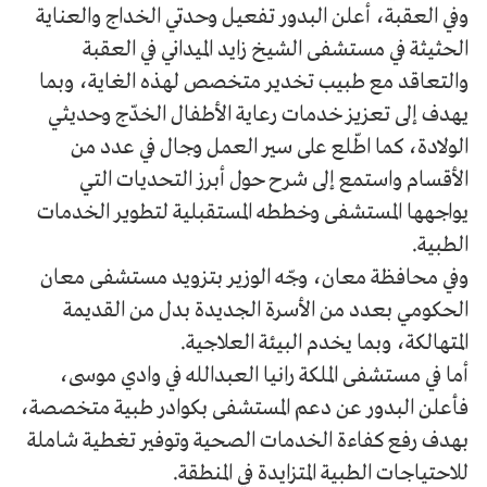
وفي العقبة، أعلن البدور تفعيل وحدتي الخداج والعناية
الحثيثة في مستشفى الشيخ زايد الميداني في العقبة
والتعاقد مع طبيب تخدير متخصص لهذه الغاية، وبما
يهدف إلى تعزيز خدمات رعاية الأطفال الخدّج وحديثي
الولادة، كما اطّلع على سير العمل وجال في عدد من
الأقسام واستمع إلى شرح حول أبرز التحديات التي
يواجهها المستشفى وخططه المستقبلية لتطوير الخدمات
الطبية.
وفي محافظة معان، وجّه الوزير بتزويد مستشفى معان
الحكومي بعدد من الأسرة الجديدة بدل من القديمة
المتهالكة، وبما يخدم البيئة العلاجية.
أما في مستشفى الملكة رانيا العبدالله في وادي موسى،
فأعلن البدور عن دعم المستشفى بكوادر طبية متخصصة،
بهدف رفع كفاءة الخدمات الصحية وتوفير تغطية شاملة
للاحتياجات الطبية المتزايدة في المنطقة.