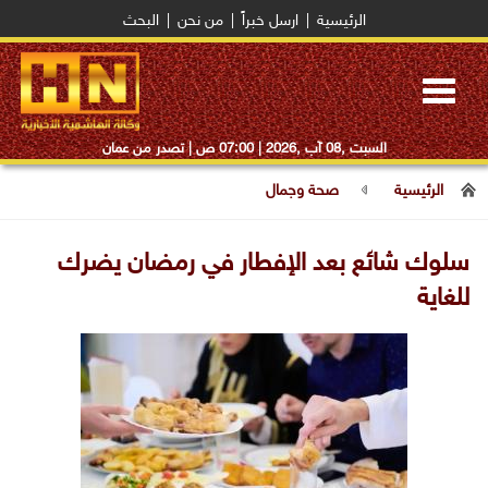
الرئيسية
|
ارسل خبراً
|
من نحن
|
البحث
Toggle
navigation
السبت ,08 آب ,2026 |
07:00 ص
| تصدر من عمان
الرئيسية
صحة وجمال
سلوك شائع بعد الإفطار في رمضان يضرك
للغاية