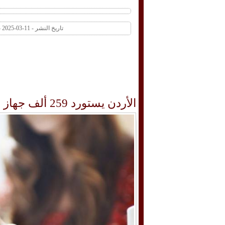
تاريخ النشر - 11-03-2025 11:54 AM عدد المشاهدات 1 | عدد التعليقات 0
الأردن يستورد 259 ألف جهاز خلوي بـ 26 مليون دينار خلال شهرين