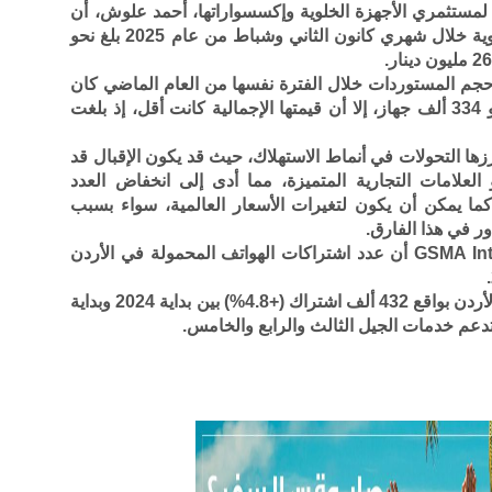
مستثمري الأجهزة الخلوية وإكسسواراتها، أحمد علوش، أن
حجم مستوردات المملكة من الأجهزة الخلوية خلال شهري كانون الثاني وشباط من عام 2025 بلغ نحو
م المستوردات خلال الفترة نفسها من العام الماضي كان
أعلى من حيث العدد، حيث تم استيراد نحو 334 ألف جهاز، إلا أن قيمتها الإجمالية كانت أقل، إذ بلغت
زها التحولات في أنماط الاستهلاك، حيث قد يكون الإقبال قد
 العلامات التجارية المتميزة، مما أدى إلى انخفاض العدد
 كما يمكن أن يكون لتغيرات الأسعار العالمية، سواء بسبب
ور في هذا الفارق.
من جهة أخرى، أظهرت بيانات GSMA Intelligence أن عدد اشتراكات الهواتف المحمولة في الأردن
ووفقاً للبيانات، ارتفع عدد الاشتراكات في الأردن بواقع 432 ألف اشتراك (+4.8%) بين بداية 2024 وبداية