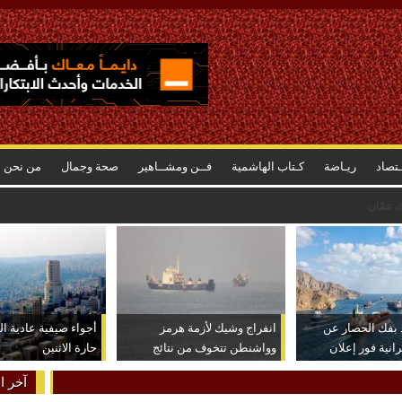
ـتصاد
ريـاضة
كـتاب الهاشمية
فــن ومشــاهير
صحة وجمال
من نحن
د بفك الحصار عن
انفراج وشيك لأزمة هرمز
أجواء صيفية عادية ا
رانية فور إعلان
وواشنطن تتخوف من نتائج
حارة الاثنين
عكسية للتصعيد
آخر ال