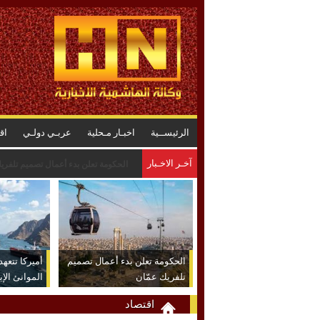
الرئيســية
اخبـار مـحلية
عربـي دولـي
اق
آخـر الاخـبار
الحكومة الاردنية تكشف حصاد 6 أشهر من التحديث الاقتصادي
الحكومة تعلن بدء أعمال تصميم
أميركا تتعه
تلفريك عمّان
الموانئ الإي
الاتفاق
اقتصاد