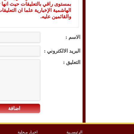
بمستوى راقي بالتعليقات حيث انها ت
الهاشمية الإخبارية علما ان التعليق
والقائمين عليه.
الاسم :
البريد الالكتروني :
التعليق :
اضافة
الرئيســية
اخبـار مـحلية