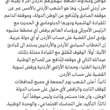
مواطن ومحاولة الضغط لتهجيرهم للأردن أمر لا يقبله أي
حر أردني أصيل، وها هو الشعب الأردني بالأمس عبر عن
موقفه الصادق والمُدافع عن الوطن الدولة، وموقفه الداعم
للقيادة الهاشمية ودورها الدبلوماسي في الحديث مع
الرئيس الأميركي ورؤساء العالم برفض أي مخطط مشبوه
يؤدي لحل القضية على حساب الأردن أو أي دولة عربية.
إن الخطاب السياسي للأردن والأردنيين يستند الى المبادئ
الآتية: أولاً: الوقوف المُطلق مع القيادة ممثلة بالملك
عبدالله الثاني في موقفه المُدافع عن المصالح الوطنية
الأردنية العُليا، وحماية الأراضي الأردنية ورفض تسوية
القضية على حساب الأردن.
ثانياً: أعلن الشعب يوم الجمعة في جميع المحافظات
الموقف الثابت والرافض لأي حلول على حساب الدولة
الوطن، وان هذا مستمر وثابت وليس موقفاً آنياً.
ثالثاً: التأكيد على التماسك الاجتماعي، والوحدة الوطنية.