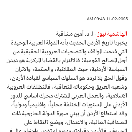
11-02-2025 09:43 AM
الهاشمية نيوز -
ا. د. أمين مشاقبة
يخبرنا تاريخ الأردن الحديث بأنه الدولة العربية الوحيدة
التي قدمت المواقف والتضحيات العروبية الحقيقية من
أجل المصالح القومية؛ فالالتزام بالقضايا المركزية هو ديدن
السياسة الأردنية، حيث العقلانية، والحكمة، والاتزان
وقول الحق بلا تردد هو السلوك السياسي لقيادة الأردن،
وشعبه العريق وحكوماته المتعاقبة، فالمنطلقات العروبية
الاسلامية، والعمل العربي المشترك محرك اساسي للدور
الأردني على المستويات المختلفة محلياً، واقليمياً ودولياً،
وقد استطاع الأردن أن يبني صورة الدولة الخارجية ذات
المصداقية العالية، والاعتدال، ووضع ?لنقاط على
الحروف، فالأردن وقيادته ودوره له تقدير واحترام عالٍ في