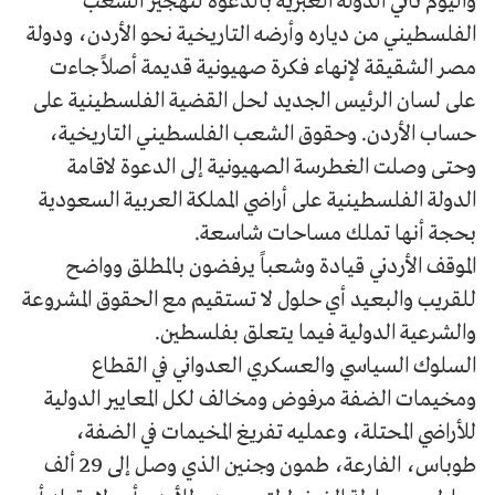
واليوم تأتي الدولة العبرية بالدعوة لتهجير الشعب
الفلسطيني من دياره وأرضه التاريخية نحو الأردن، ودولة
مصر الشقيقة لإنهاء فكرة صهيونية قديمة أصلاً جاءت
على لسان الرئيس الجديد لحل القضية الفلسطينية على
حساب الأردن. وحقوق الشعب الفلسطيني التاريخية،
وحتى وصلت الغطرسة الصهيونية إلى الدعوة لاقامة
الدولة الفلسطينية على أراضي المملكة العربية السعودية
بحجة أنها تملك مساحات شاسعة.
الموقف الأردني قيادة وشعباً يرفضون بالمطلق وواضح
للقريب والبعيد أي حلول لا تستقيم مع الحقوق المشروعة
والشرعية الدولية فيما يتعلق بفلسطين.
السلوك السياسي والعسكري العدواني في القطاع
ومخيمات الضفة مرفوض ومخالف لكل المعايير الدولية
للأراضي المحتلة، وعمليه تفريغ المخيمات في الضفة،
طوباس، الفارعة، طمون وجنين الذي وصل إلى 29 ألف