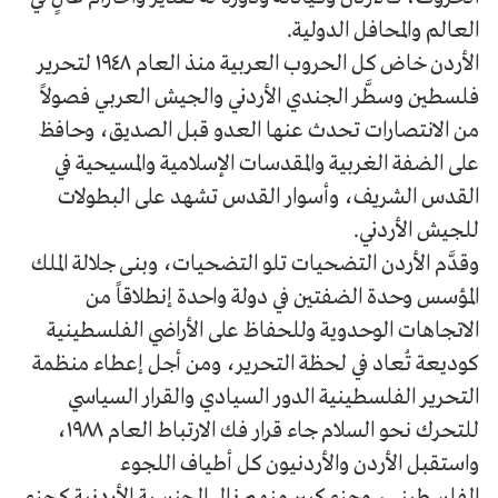
العالم والمحافل الدولية.
الأردن خاض كل الحروب العربية منذ العام ١٩٤٨ لتحرير
فلسطين وسطَّر الجندي الأردني والجيش العربي فصولاً
من الانتصارات تحدث عنها العدو قبل الصديق، وحافظ
على الضفة الغربية والمقدسات الإسلامية والمسيحية في
القدس الشريف، وأسوار القدس تشهد على البطولات
للجيش الأردني.
وقدَّم الأردن التضحيات تلو التضحيات، وبنى جلالة الملك
المؤسس وحدة الضفتين في دولة واحدة إنطلاقاً من
الاتجاهات الوحدوية وللحفاظ على الأراضي الفلسطينية
كوديعة تُعاد في لحظة التحرير، ومن أجل إعطاء منظمة
التحرير الفلسطينية الدور السيادي والقرار السياسي
للتحرك نحو السلام جاء قرار فك الارتباط العام ١٩٨٨،
واستقبل الأردن والأردنيون كل أطياف اللجوء
الفلسطيني، وجزء كبير منهم نال الجنسية الأردنية كجزء