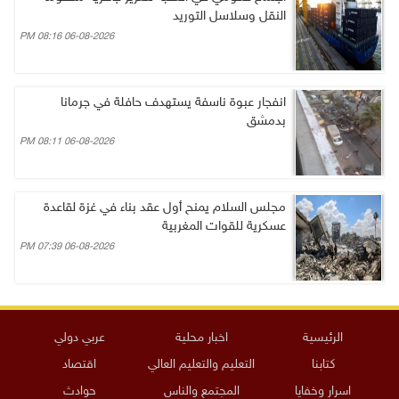
النقل وسلاسل التوريد
06-08-2026 08:16 PM
انفجار عبوة ناسفة يستهدف حافلة في جرمانا
بدمشق
06-08-2026 08:11 PM
مجلس السلام يمنح أول عقد بناء في غزة لقاعدة
عسكرية للقوات المغربية
06-08-2026 07:39 PM
الرئيسية
اخبار محلية
عربي دولي
كتابنا
التعليم والتعليم العالي
اقتصاد
اسرار وخفايا
المجتمع والناس
حوادث