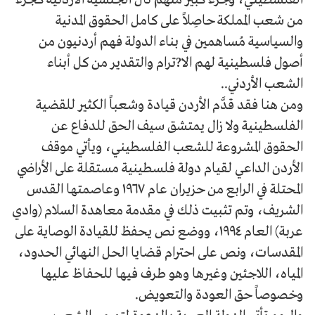
من شعب المملكة حاصِلاً على كامل الحقوق المدنية
والسياسية مُساهمين في بناء الدولة فهم أردنيون من
أصول فلسطينية لهم الا?ترام والتقدير من كل أبناء
الشعب الأردني..
ومن هنا فقد قدَّم الأردن قيادة وشعباً الكثير للقضية
الفلسطينية ولا زال يمتشق سيف الحق للدفاع عن
الحقوق المشروعة للشعب الفلسطيني، ويأتي موقف
الأردن الداعي لقيام دولة فلسطينية مستقلة على الأراضي
المحتلة في الرابع من حزيران عام ١٩٦٧ وعاصمتها القدس
الشريف، وتم تثبيت ذلك في مقدمة معاهدة السلام (وادي
عربة) العام ١٩٩٤، ووضع نص يحفظ للقيادة الوصاية على
المقدسات، ونص على احترام قضايا الحل النهائي الحدود،
المياه، اللاجئين وغيرها وهو طرف فيها للحفاظ عليها
وخصوصاً حق العودة والتعويض.