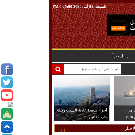
السبت ,08 آب ,2026
6:25:01 PM
ارسل خبراً
رمز
أجواء صيفية عادية السبت وكتلة
تائج
حارة الاثنين
اخبار