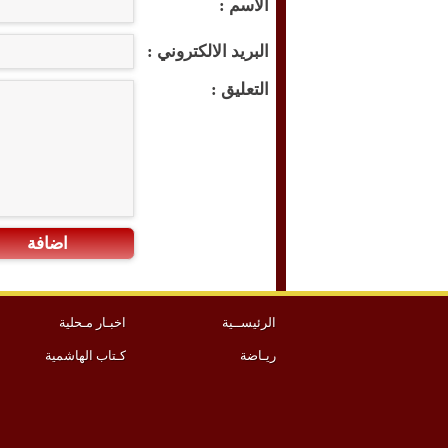
الاسم :
البريد الالكتروني :
التعليق :
اضافة
الرئيســية
اخبـار مـحلية
ريـاضة
كـتاب الهاشمية