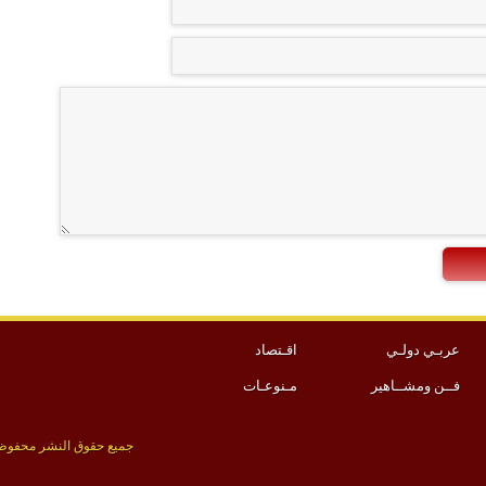
عربـي دولـي
اقـتصاد
فــن ومشــاهير
مـنوعـات
جميع حقوق النشر محفوظة 