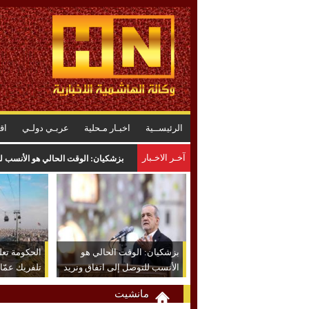
الرئيســية
اخبـار مـحلية
عربـي دولـي
اق
آخـر الاخـبار
بزشكيان: الوقت الحالي هو الأنسب لل
بزشكيان: الوقت الحالي هو
الحكومة تعل
الأنسب للتوصل إلى اتفاق ونريد
تلفريك عمّا
حل القضايا عبر المفاوضات
مانشيت