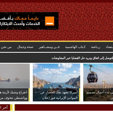
ـتصاد
ريـاضة
كـتاب الهاشمية
فــن ومشــاهير
صحة وجمال
من نحن
توصل إلى اتفاق ونريد حل القضايا عبر المفاوضات
ن بدء أعمال تصميم
أميركا تتعهد بفك الحصار عن
انفراج وشيك لأزمة ه
ن
الموانئ الإيرانية فور إعلان
وواشنطن تتخوف من ن
الاتفاق
عكسية للتصعيد
آخر ال