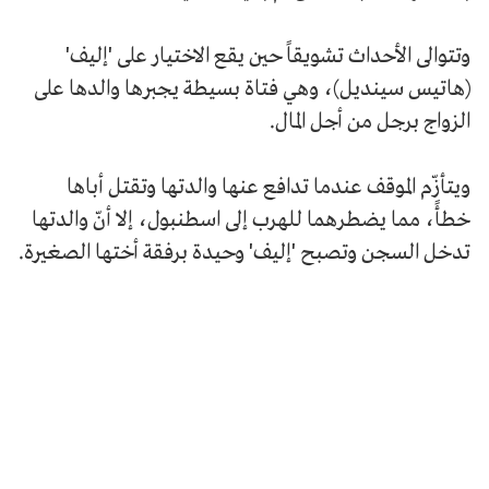
وتتوالى الأحداث تشويقاً حين يقع الاختيار على 'إليف'
(هاتيس سينديل)، وهي فتاة بسيطة يجبرها والدها على
الزواج برجل من أجل المال.
ويتأزّم الموقف عندما تدافع عنها والدتها وتقتل أباها
خطأً، مما يضطرهما للهرب إلى اسطنبول، إلا أنّ والدتها
تدخل السجن وتصبح 'إليف' وحيدة برفقة أختها الصغيرة.