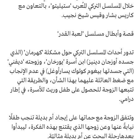
خلال المسلسل التركي المُعرب 'ستيليتو'، بالتعاون مع
كاريس بشار وقيس شيخ نجيب.
قصة وأبطال مسلسل 'لعبة القدر'
تدور أحداث المسلسل التركي حول مشكلة 'كهرمان' (الذي
جسده أوزجان دينيز) ابن أسرة 'يورخان'، وزوجته 'ديفني'
(التي جسدتها بيغوم كوتوك يسارأوغل) في عدم الإنجاب
مع ضغط العائلة عليهما بهذا الشأن، والطريقة التي
تتبعها الزوجة للحصول على طفل وريث للأسرة، في إطار
درامي.
وتتفق الزوجة مع حماتها على إيجاد أم بديلة تنجب طفلًا
نيابةً عنها وعن زوجها الذي يقتنع بهذه الفكرة، ليبدأوا
بعدهارحلة البحث عن أم بديلة مثاليّة.