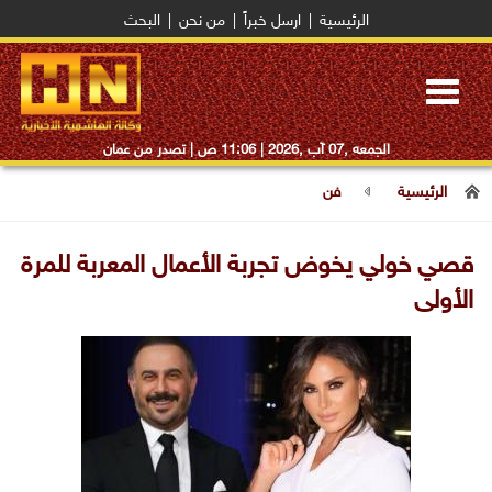
الرئيسية
|
ارسل خبراً
|
من نحن
|
البحث
Toggle
navigation
الجمعه ,07 آب ,2026 |
11:06 ص
| تصدر من عمان
الرئيسية
فن
قصي خولي يخوض تجربة الأعمال المعربة للمرة
الأولى