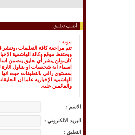
أضـف تعلـيق
تنويه :
تتم مراجعة كافة التعليقات ،وتنشر 
ويحتفظ موقع وكالة الهاشمية الإخ
كان،ولن ينشر أي تعليق يتضمن اسا
اسماء اية شخصيات او يتناول اثارة لل
بمستوى راقي بالتعليقات حيث انها ت
الهاشمية الإخبارية علما ان التعليق
والقائمين عليه.
الاسم :
البريد الالكتروني :
التعليق :