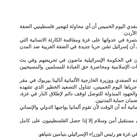
لصفدي اليوم الخميس أن أي محاولة لتهجير فلسطينيي الضفة
لأردن.
مرة في عدوانها على غزة ومفاقمة الكارثة الانسانية التي
إلى أن إسرائيل تشن حربا جديدة في الضفة الغربية ضد المدن
ون في الحكومة الإسرائيلية ماضون في تحريضهم وفي بث
سات الإسلامية ومحاصرة حق العبادة للمسلمين والمسيحيين
صفدي ووزيرة الخارجية الألمانية أنالينا بيربوك في مقر
رياها اليوم الخميس، تتناول التصعيد الخطير الذي تشهده
الجهود المبذولة للتوصل لوقف دائم لإطلاق النار في غزة،
مان حماية المدنيين.
نية أنه آن الوقت لأن تقوم ألمانيا بواجبها الدولي والإنساني
 مستقبل أمن وسلام إلا إذا حصل الفلسطينيون على كامل
زة هو رئيس الوزراء الإسرائيلي بنيامين نتنياهو.