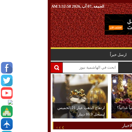
الجمعه ,07 آب ,2026
3:32:59 AM
ارسل خبراً
 غذائياً؟
ارتفاع الذهب عيار 21 الخميس
ليسجل 86.9 دينارا
اخبار