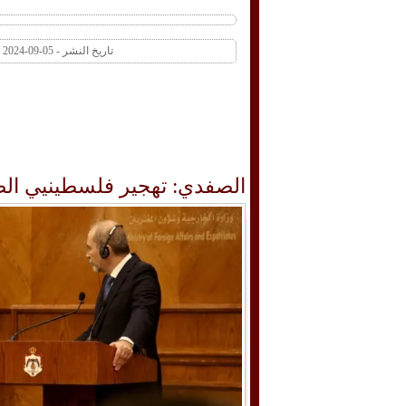
تاريخ النشر - 05-09-2024 07:22 PM عدد المشاهدات 1 | عدد التعليقات 0
الصفدي: تهجير فلسطينيي الضف