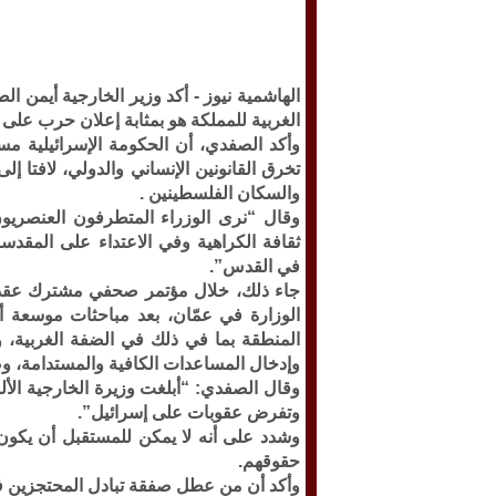
الهاشمية نيوز -
أكد وزير الخارجية أيمن ا
الغربية للمملكة هو بمثابة إعلان حرب على ا
وأكد الصفدي، أن الحكومة الإسرائيلية مست
تخرق القانونين الإنساني والدولي، لافتا 
والسكان الفلسطينين .
وقال “نرى الوزراء المتطرفون العنصري
ثقافة الكراهية وفي الاعتداء على المقد
في القدس”.
جاء ذلك، خلال مؤتمر صحفي مشترك عقده ال
الوزارة في عمّان، بعد مباحثات موسعة أج
المنطقة بما في ذلك في الضفة الغربية، و
وإدخال المساعدات الكافية والمستدامة، وض
وقال الصفدي: “أبلغت وزيرة الخارجية الألما
وتفرض عقوبات على إسرائيل”.
وشدد على أنه لا يمكن للمستقبل أن يكون
حقوقهم.
وأكد أن من عطل صفقة تبادل المحتجزين في غ