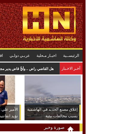
الرئيســية
اخبـار مـحلية
عربـي دولـي
اق
آخـر الاخـبار
المواصفات : لا خلل في البنزين .. وا
إغلاق مصنع الحديد في الهاشمية
الأمير علي: ش
بسبب مخالفات بيئية
نؤيد انفانتين
صورة وخبر