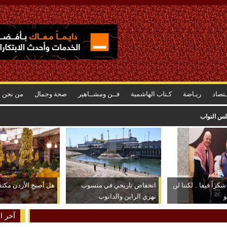
ـتصاد
ريـاضة
كـتاب الهاشمية
فــن ومشــاهير
صحة وجمال
من نحن
رتفاع أسعاره وراء الشعور بسرعة استهلاكه
كراً فيفا .. لكننا لن
انخفاض تاريخي في منسوب
هل أصبح الأردن مكتفياً
و
نهري الراين والدانوب
آخر ال