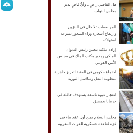
هل القاضي راضٍ .. وأيُّ قاضٍ يدير
مجلس النواب
المواصفات : لا خلل في البنزين ..
وارتفاع أسعاره وراء الشعور بسرعة
استهلاكه
إرادة ملكية بتعيين رئيس الديوان
الملكي ومدير مكتب الملك في مجلس
الأمن القومي
اجتماع حكومي في العقبة لتعزيز جاهزية
منظومة النقل وسلاسل التوريد
انفجار عبوة ناسفة يستهدف حافلة في
جرمانا بدمشق
مجلس السلام يمنح أول عقد بناء في
غزة لقاعدة عسكرية للقوات المغربية