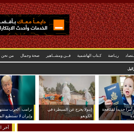
ـتصاد
ريـاضة
كـتاب الهاشمية
فــن ومشــاهير
صحة وجمال
من نحن
أكبر مما كنت أتصور
أمرا جديدا لمكافحة
إيبولا يخرج عن السيطرة في
ترامب: الحرب ستنتهي
دة
الكونغو
وإيران لا تستطيع الم
آخر ال