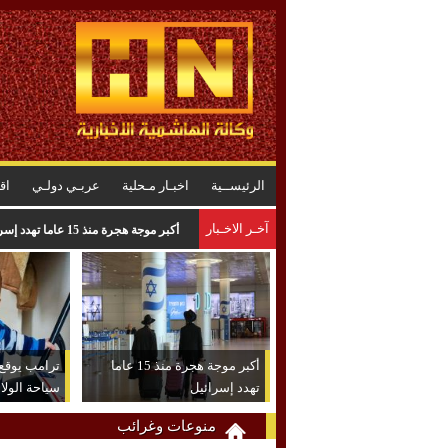
الرئيســية
اخبـار مـحلية
عربـي دولـي
اق
آخـر الاخـبار
شهيرة: فوجئت بأن رصيدي المسرحي 
أكبر موجة هجرة منذ 15 عاما
ترامب يوقع 
تهدد إسرائيل
سياحة الولا
منوعات وغرائب