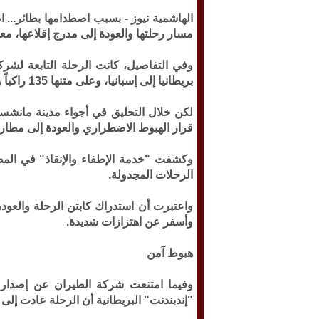
الهاشمية نيوز -
بسبب اصطدامها بطائر... ا
مسار رحلتها والعودة إلى مدرج إقلاعها، معل
بريطانيا إلى إسبانيا، وعلى متنها 135 راكباً وخمسة من أفراد طاقم الطائرة.
لكن خلال التحليق في أجواء مدينة مانشستر
قرار الهبوط الاضطراري والعودة إلى مطار ل
وكشفت "خدمة الإطفاء والإنقاذ" في المطا
الرحلات المجدولة.
واعتبرت أن استدراك كابتن الرحلة والعودة
وأسفر عن اهتزازات شديدة.
هبوط آمن
وفيما امتنعت شركة الطيران عن إصدار 
"إندبندنت" البريطانية أن الرحلة عادت إلى