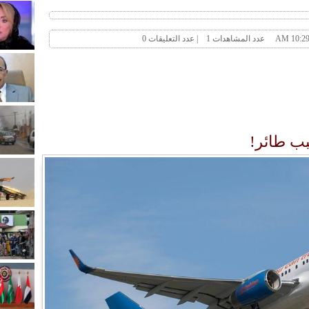
بب طائر!