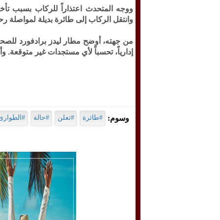
ووجه المتحدث اعتذاراً للركاب بسبب تأ
وانتقل الركاب إلى طائرة بديلة لمواصلة رح
من جهته، أوضح مطار ليدز برادفورد للصح
إدارياً، تحسباً لأي مستجدات غير متوقعة. و
وسوم:
#طائرة
#تعلن
#حالة
#الطوارئ