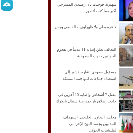
شهيرة: فوجئت بأن رصيدي المسرحي
أكبر مما كنت أتصور
لا عرموطي ولا ظهراوي ،، القاضي وبس
التحالف يعلن إصابة 11 مدنياً في هجوم
للحوثيين جنوب السعودية
مسؤول سعودي: تقارير تشير إلى
استعداد جماعات لمهاجمة المملكة
مقتل 7 أشخاص وإصابة 15 آخرين في
حادث إطلاق نار بمدرسة شمال بانكوك
مجلس التعاون الخليجي: استهداف
المدنيين يجسد النهج الإجرامي
لمليشيات الحوثي