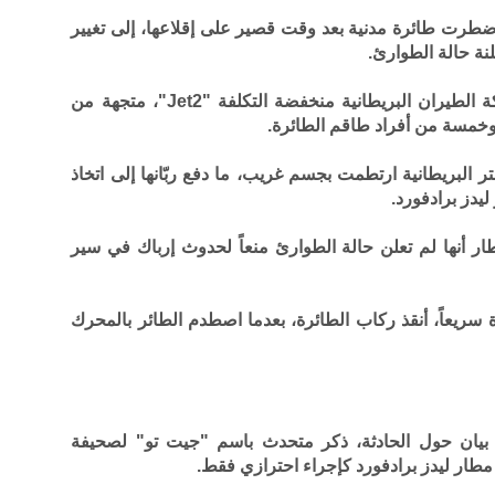
ضطرت طائرة مدنية بعد وقت قصير على إقلاعها، إلى تغيير
نة حالة الطوارئ.
وفي التفاصيل، كانت الرحلة التابعة لشركة الطيران البريطانية منخفضة التكلفة "Jet2"، متجهة من
 البريطانية ارتطمت بجسم غريب، ما دفع ربّانها إلى اتخاذ
يدز برادفورد.
ر أنها لم تعلن حالة الطوارئ منعاً لحدوث إرباك في سير
 سريعاً، أنقذ ركاب الطائرة، بعدما اصطدم الطائر بالمحرك
بيان حول الحادثة، ذكر متحدث باسم "جيت تو" لصحيفة
 مطار ليدز برادفورد كإجراء احترازي فقط.