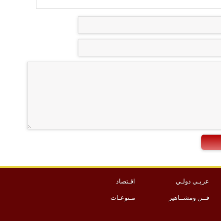
عربـي دولـي
اقـتصاد
فــن ومشــاهير
مـنوعـات