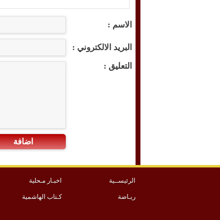
الاسم :
البريد الالكتروني :
التعليق :
اضافة
الرئيســية
اخبـار مـحلية
ريـاضة
كـتاب الهاشمية